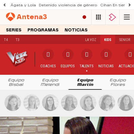
Ágata y Lola
Detenido violencia de género
Cihan En tierra le
Antena
3
SERIES
PROGRAMAS
NOTICIAS
T4
T3
LA VOZ
KIDS
SENIOR
TEMPORADA 2
T1
COACHES
EQUIPOS
TALENTS
NOTICIAS
ACTUACI
Equipo
Equipo
Equipo
Equipo
Bisbal
Melendi
Martín
Flores