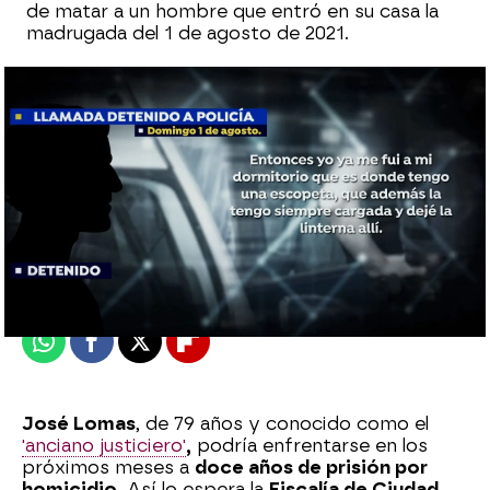
de matar a un hombre que entró en su casa la
madrugada del 1 de agosto de 2021.
Ester Alonso
Publicado:
16 de mayo de 2023, 14:22
Whatsapp
Facebook
X
Flipboard
José Lomas
, de 79 años y conocido como el
'anciano justiciero'
,
podría enfrentarse en los
próximos meses a
doce años de prisión por
homicidio
. Así lo espera la
Fiscalía de Ciudad