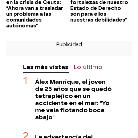
en la crisis de Ceuta:
fortalezas de nuestro
"Ahora van a trasladar
Estado de Derecho
un problema a las
son para ellos
comunidades
nuestras debilidades"
autónomas"
Las más vistas
Lo último
Álex Manrique, el joven
de 25 años que se quedó
tetrapléjico en un
accidente en el mar: "Yo
me veía flotando boca
abajo"
La advertencia del