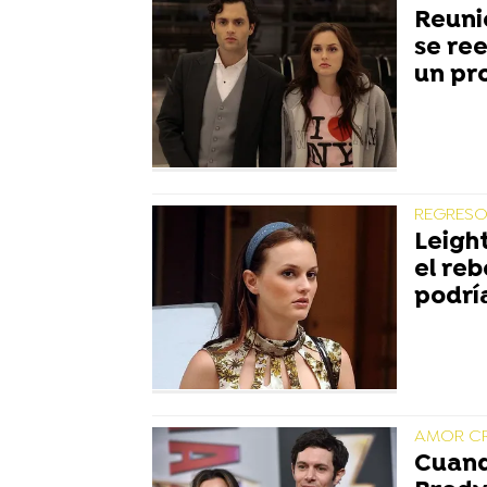
Reuni
se re
un pr
REGRESO
Leigh
el reb
podrí
AMOR CRU
Cuand