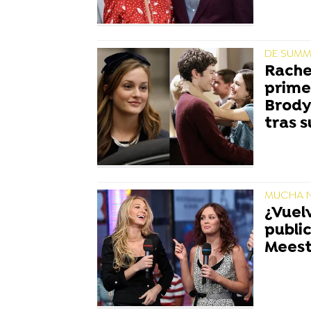
DE SUMM
Rachel
prime
Brody 
tras 
MUCHA N
¿Vuelv
publi
Meest