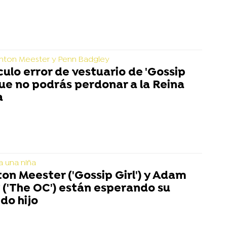
hton Meester y Penn Badgley
ículo error de vestuario de 'Gossip
que no podrás perdonar a la Reina
a
a una niña
ton Meester ('Gossip Girl') y Adam
 ('The OC') están esperando su
do hijo