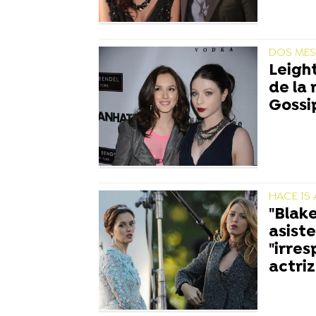
DOS MES
Leigh
de la
Gossi
HACE 15
"Blake
asiste
"irre
actriz