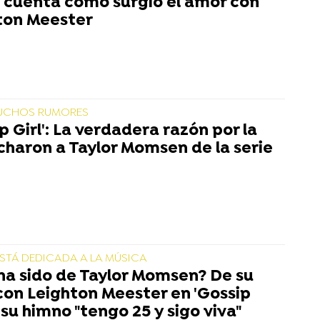
 cuenta cómo surgió el amor con
ton Meester
UCHOS RUMORES
p Girl': La verdadera razón por la
charon a Taylor Momsen de la serie
STÁ DEDICADA A LA MÚSICA
ha sido de Taylor Momsen? De su
con Leighton Meester en 'Gossip
a su himno "tengo 25 y sigo viva"