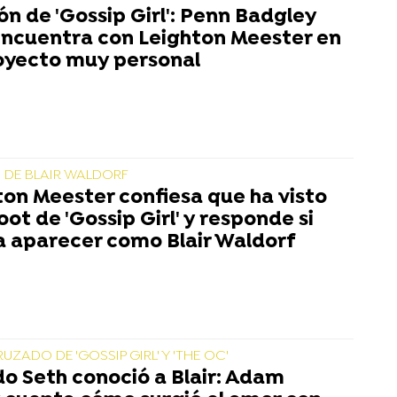
ón de 'Gossip Girl': Penn Badgley
encuentra con Leighton Meester en
oyecto muy personal
 DE BLAIR WALDORF
ton Meester confiesa que ha visto
oot de 'Gossip Girl' y responde si
a aparecer como Blair Waldorf
ZADO DE 'GOSSIP GIRL' Y 'THE OC'
o Seth conoció a Blair: Adam