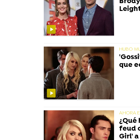
Brody
Leigh
HUBO M
'Gossi
que e
AHORA E
¿Qué 
feud 
Girl' 