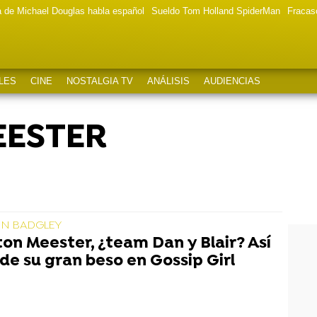
a de Michael Douglas habla español
Sueldo Tom Holland SpiderMan
Fracas
LES
CINE
NOSTALGIA TV
ANÁLISIS
AUDIENCIAS
EESTER
NN BADGLEY
ton Meester, ¿team Dan y Blair? Así
de su gran beso en Gossip Girl