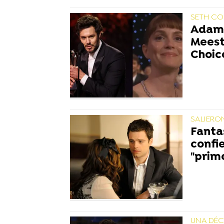
SETH CO
Adam 
Meeste
Choic
SALIERO
Fantas
confi
"prim
UNA DÉC