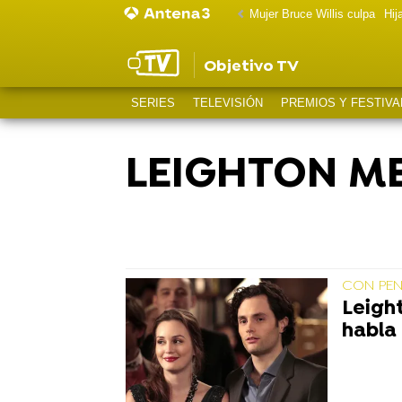
Mujer Bruce Willis culpa
Hij
Objetivo TV
SERIES
TELEVISIÓN
PREMIOS Y FESTIVA
LEIGHTON M
CON PE
Leigh
habla 