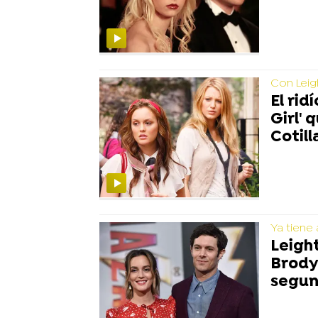
Con Leig
El rid
Girl' 
Cotill
Ya tiene 
Leigh
Brody
segun