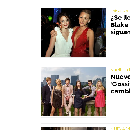
Lejos de
¿Se ll
Blake 
sigue
Vuelta a
Nuevo
'Gossi
camb
NUEVA V