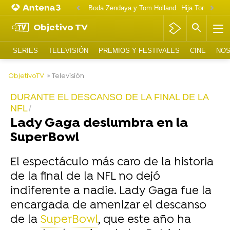
Boda Zendaya y Tom Holland
Hija Tom Cruise 
Objetivo TV
SERIES
TELEVISIÓN
PREMIOS Y FESTIVALES
CINE
NOS
-
ObjetivoTV
» Televisión
DURANTE EL DESCANSO DE LA FINAL DE LA
NFL
Lady Gaga deslumbra en la
SuperBowl
El espectáculo más caro de la historia
de la final de la NFL no dejó
indiferente a nadie. Lady Gaga fue la
encargada de amenizar el descanso
de la
SuperBowl
, que este año ha