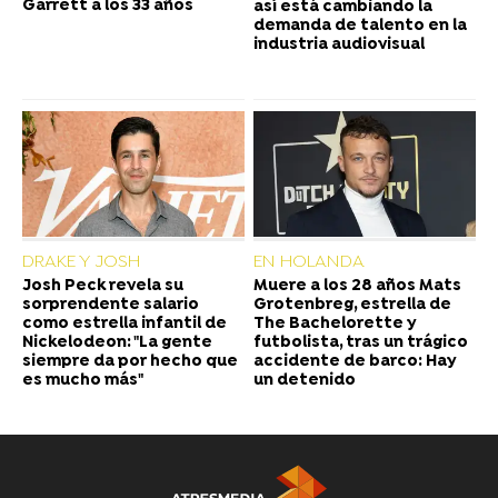
Garrett a los 33 años
así está cambiando la
demanda de talento en la
industria audiovisual
DRAKE Y JOSH
EN HOLANDA
Josh Peck revela su
Muere a los 28 años Mats
sorprendente salario
Grotenbreg, estrella de
como estrella infantil de
The Bachelorette y
Nickelodeon: "La gente
futbolista, tras un trágico
siempre da por hecho que
accidente de barco: Hay
es mucho más"
un detenido