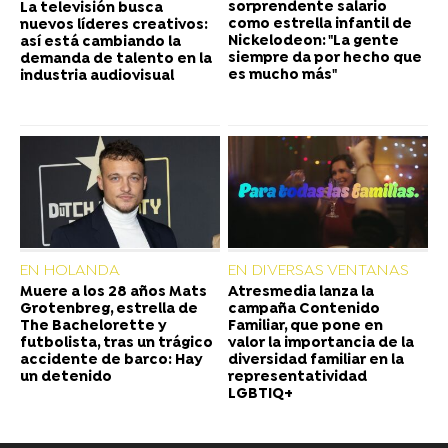
sorprendente salario
La televisión busca
como estrella infantil de
nuevos líderes creativos:
Nickelodeon: "La gente
así está cambiando la
siempre da por hecho que
demanda de talento en la
es mucho más"
industria audiovisual
EN HOLANDA
EN DIVERSAS VENTANAS
Muere a los 28 años Mats
Atresmedia lanza la
Grotenbreg, estrella de
campaña Contenido
The Bachelorette y
Familiar, que pone en
futbolista, tras un trágico
valor la importancia de la
accidente de barco: Hay
diversidad familiar en la
un detenido
representatividad
LGBTIQ+