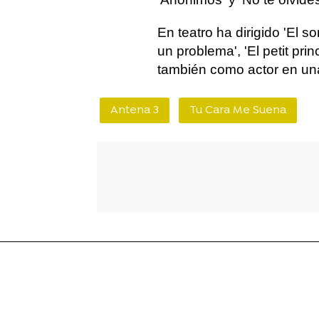
En teatro ha dirigido 'El so
un problema', 'El petit prin
también como actor en un
Antena 3
Tu Cara Me Suena