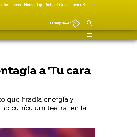
o Joe Jonas
Homer hijo Richard Gere
Javier Bardem política
Marilyn Monr
ntagia a 'Tu cara
co que irradia energía y
o currículum teatral en la