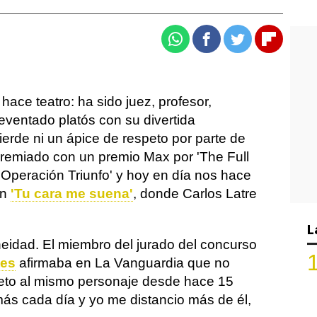
Whatsapp
Facebook
Twitter
Flipboa
 hace teatro: ha sido juez, profesor,
reventado platós con su divertida
pierde ni un ápice de respeto por parte de
remiado con un premio Max por 'The Full
 'Operación Triunfo' y hoy en día nos hace
en
'Tu cara me suena'
, donde Carlos Latre
L
idad. El miembro del jurado del concurso
tes
afirmaba en La Vanguardia que no
erpreto al mismo personaje desde hace 15
más cada día y yo me distancio más de él,