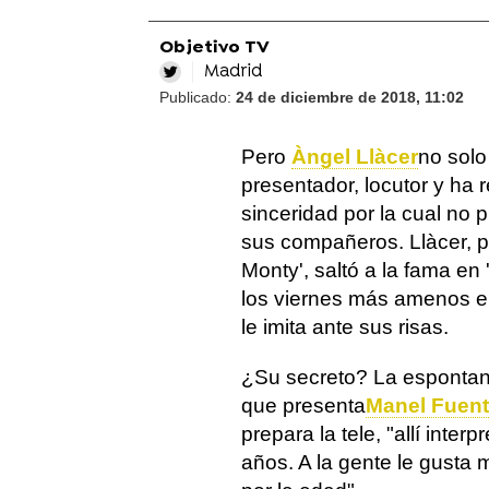
Objetivo TV
Madrid
Publicado:
24 de diciembre de 2018, 11:02
Pero
Àngel Llàcer
no solo
presentador, locutor y ha 
sinceridad por la cual no 
sus compañeros. Llàcer, p
Monty', saltó a la fama en
los viernes más amenos 
le imita ante sus risas.
¿Su secreto? La espontane
que presenta
Manel Fuen
prepara la tele, "allí int
años. A la gente le gusta 