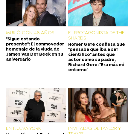
MURIÓ CON 48 AÑOS
EL PROTAGONISTA DE THE
SHARDS
"Sigue estando
presente": El conmovedor
Homer Gere confiesa que
homenaje de la viuda de
"pensaba que iba a ser
James Van Der Beek en su
científico" antes que
aniversario
actor como su padre,
Richard Gere: "Era más mi
entorno"
EN NUEVA YORK
INVITADAS DE TAYLOR Y
TRAVIS