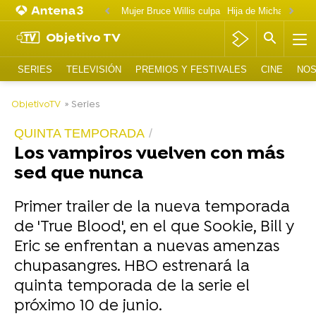
Mujer Bruce Willis culpa
Objetivo TV
SERIES
TELEVISIÓN
PREMIOS Y FESTIVALES
CINE
NOS
-
ObjetivoTV
» Series
QUINTA TEMPORADA
Los vampiros vuelven con más
sed que nunca
Primer trailer de la nueva temporada
de 'True Blood', en el que Sookie, Bill y
Eric se enfrentan a nuevas amenzas
chupasangres. HBO estrenará la
quinta temporada de la serie el
próximo 10 de junio.