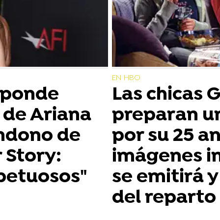
EN HBO
sponde
Las chicas 
a de Ariana
preparan u
ndono de
por su 25 an
 Story:
imágenes i
spetuosos"
se emitirá 
del reparto 