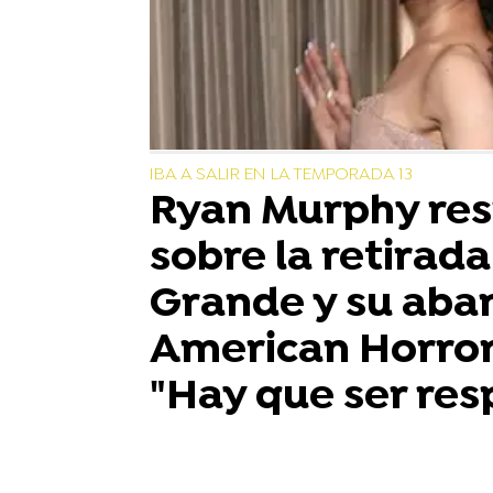
IBA A SALIR EN LA TEMPORADA 13
Ryan Murphy re
sobre la retirad
Grande y su aba
American Horror
"Hay que ser re