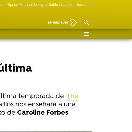
lpa
Hija de Michael Douglas habla español
Documental Las chicas Gilmore
 última
última temporada de '
The
odios nos enseñará a una
eso de
Caroline Forbes