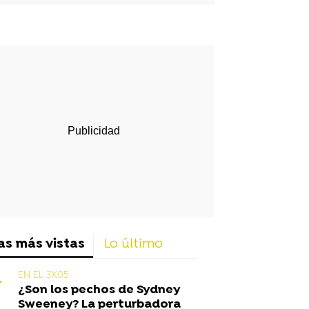
rd
as más vistas
Lo último
EN EL 3X05
¿Son los pechos de Sydney
Sweeney? La perturbadora