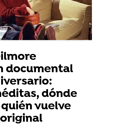
Gilmore
n documental
iversario:
néditas, dónde
y quién vuelve
original