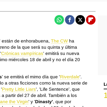
Whatsapp
Facebook
X
Flipboa
' están de enhorabuena,
The CW
ha
reno de la que será su quinta y última
'
Crónicas vampíricas
' emitirá su nueva
imo miércoles 18 de abril y no el día 20
s
' se emitirá el mimo día que '
Riverdale
'.
o a otras ficciones como la nueva serie de
L
'
Pretty Little Liars
', 'Life Sentence', que
 a partir del 27 de abril. También a los
ane the Virgin
' y '
Dinasty'
, que por