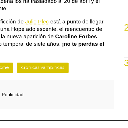
dena los ha trasladado al 20 de abril y el
te.
 ficción de
Julie Plec
está a punto de llegar
 una Hope adolescente, el reencuentro de
 la nueva aparición de
Caroline Forbes
,
to temporal de siete años,
¡no te pierdas el
cine
cronicas vampiricas