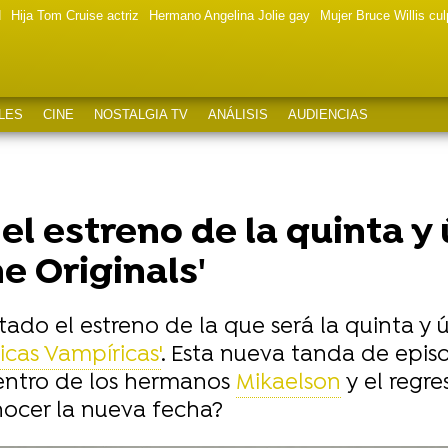
d
Hija Tom Cruise actriz
Hermano Angelina Jolie gay
Mujer Bruce Willis cu
LES
CINE
NOSTALGIA TV
ANÁLISIS
AUDIENCIAS
l estreno de la quinta y
e Originals'
ado el estreno de la que será la quinta y 
icas Vampíricas'
. Esta nueva tanda de epis
entro de los hermanos
Mikaelson
y el regr
onocer la nueva fecha?