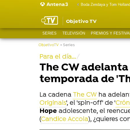
Boda Zendaya y Tom Hollan
Objetivo TV
SERIES
TELEVISIÓN
PREMIOS Y FESTIVA
ObjetivoTV
» Series
Para el día...
The CW adelanta e
temporada de 'Th
La cadena
The CW
ha adelant
Originals
', el 'spin-off' de '
Crón
Hope
adolescente, el reencu
(
Candice Accola
), ¿quieres c
-