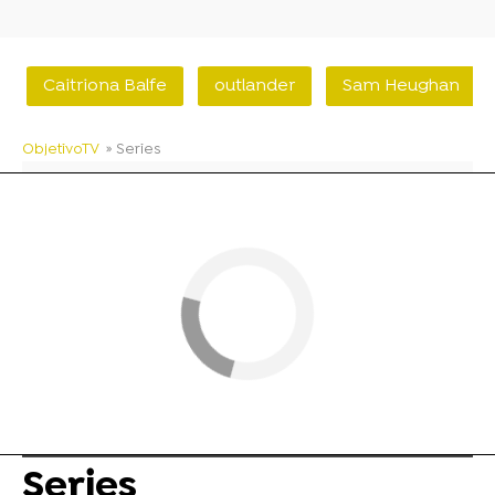
Caitriona Balfe
outlander
Sam Heughan
ObjetivoTV
» Series
Series