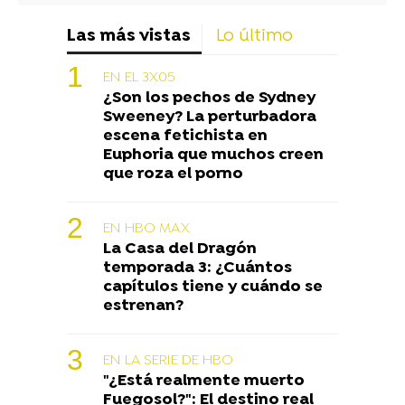
Las más vistas
Lo último
EN EL 3X05
¿Son los pechos de Sydney
Sweeney? La perturbadora
escena fetichista en
Euphoria que muchos creen
que roza el porno
EN HBO MAX
La Casa del Dragón
temporada 3: ¿Cuántos
capítulos tiene y cuándo se
estrenan?
EN LA SERIE DE HBO
"¿Está realmente muerto
Fuegosol?": El destino real