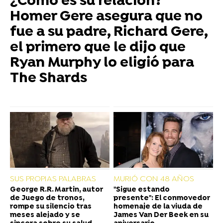
¿Cómo es su relación?
Homer Gere asegura que no
fue a su padre, Richard Gere,
el primero que le dijo que
Ryan Murphy lo eligió para
The Shards
SUS PROPIAS PALABRAS
MURIÓ CON 48 AÑOS
George R.R. Martin, autor
"Sigue estando
de Juego de tronos,
presente": El conmovedor
rompe su silencio tras
homenaje de la viuda de
meses alejado y se
James Van Der Beek en su