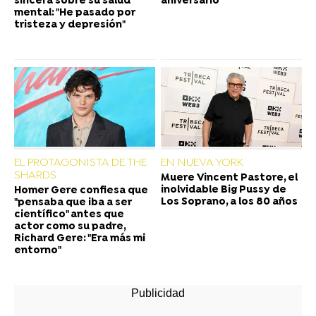
sincera sobre su salud
aniversario
mental: "He pasado por
tristeza y depresión"
EL PROTAGONISTA DE THE
EN NUEVA YORK
SHARDS
Muere Vincent Pastore, el
inolvidable Big Pussy de
Homer Gere confiesa que
Los Soprano, a los 80 años
"pensaba que iba a ser
científico" antes que
actor como su padre,
Richard Gere: "Era más mi
entorno"