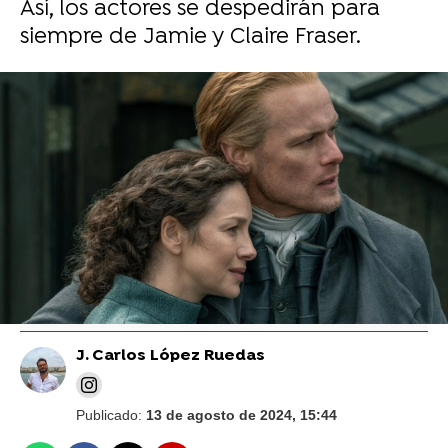
Así, los actores se despedirán para
siempre de Jamie y Claire Fraser.
Vídeo: Starz I Foto: Starz
La nueva serie sobre Outlander, Blood of
My Blood, descubrirá el lado más
desconocido de Claire: Estos son sus
protagonistas
J. Carlos López Ruedas
Publicado:
13 de agosto de 2024, 15:44