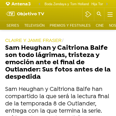
Boda Zendaya y Tom Holland
Hija Tom Cruise 
Objetivo TV
SERIES
TELEVISIÓN
PREMIOS Y FESTIVALES
CINE
NOS
CLAIRE Y JAMIE FRASER
Sam Heughan y Caitriona Balfe
son todo lágrimas, tristeza y
emoción ante el final de
Outlander: Sus fotos antes de la
despedida
Sam Heughan y Caitriona Balfe han
compartido la que será la lectura final
de la temporada 8 de Outlander,
entrega con la que termina la serie.