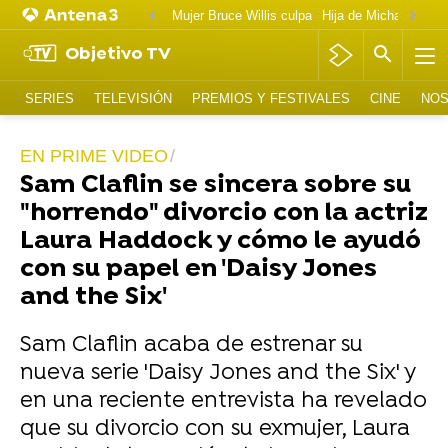
Mujer Bruce Willis culpa
Objetivo TV
SERIES
TELEVISIÓN
PREMIOS Y FESTIVALES
CINE
NOS
EN PRIME VIDEO
Sam Claflin se sincera sobre su
"horrendo" divorcio con la actriz
Laura Haddock y cómo le ayudó
con su papel en 'Daisy Jones
and the Six'
Sam Claflin acaba de estrenar su
nueva serie 'Daisy Jones and the Six' y
en una reciente entrevista ha revelado
que su divorcio con su exmujer, Laura