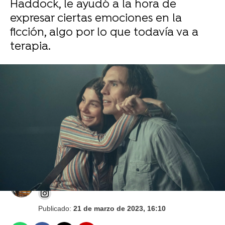
Haddock, le ayudó a la hora de
expresar ciertas emociones en la
ficción, algo por lo que todavía va a
terapia.
'Daisy Jones and the Six': Cómo Lisa Marie
Presley ayudó a su hija, Riley Keough, con su
papel antes de morir
Laura Moreno
Publicado:
21 de marzo de 2023, 16:10