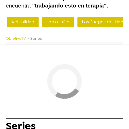
encuentra
"trabajando esto en terapia".
Actualidad
sam claflin
Los Juegos del Hamb
ObjetivoTV
» Series
Series