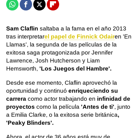
Whatsapp
Facebook
X
Flipboard
Sam Claflin
saltaba a la fama en el año 2013
tras interpretar
el papel de Finnick Odair
en 'En
Llamas', la segunda de las películas de la
exitosa saga protagonizada por Jennifer
Lawrence, Josh Hutcherson y Liam
Hemsworth,
'Los Juegos del Hambre'.
Desde ese momento, Claflin aprovechó la
oportunidad y continuó
enriqueciendo su
carrera
como actor trabajando en
infinidad de
proyectos
como la película
'Antes de ti'
, junto
a Emilia Clarke, o la exitosa serie británica
,
'Peaky Blinders'.
Ahora, el actor de 36 años está muy de