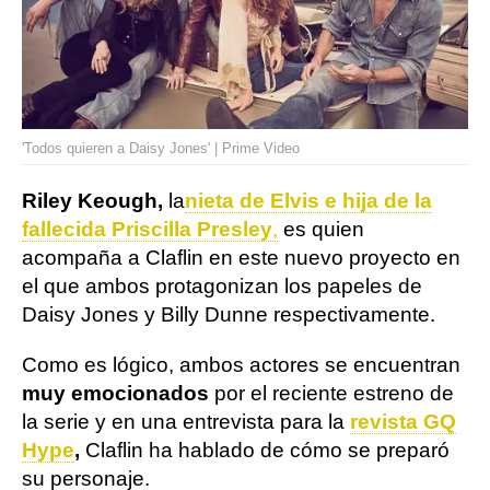
'Todos quieren a Daisy Jones' | Prime Video
Riley Keough,
la
nieta de Elvis e hija de la
fallecida Priscilla Presley
,
es quien
acompaña a Claflin en este nuevo proyecto en
el que ambos protagonizan los papeles de
Daisy Jones y Billy Dunne respectivamente.
Como es lógico, ambos actores se encuentran
muy emocionados
por el reciente estreno de
la serie y en una entrevista para la
revista GQ
Hype
,
Claflin ha hablado de cómo se preparó
su personaje.