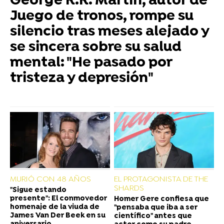
George R.R. Martin, autor de
Juego de tronos, rompe su
silencio tras meses alejado y
se sincera sobre su salud
mental: "He pasado por
tristeza y depresión"
MURIÓ CON 48 AÑOS
EL PROTAGONISTA DE THE
SHARDS
"Sigue estando
presente": El conmovedor
Homer Gere confiesa que
homenaje de la viuda de
"pensaba que iba a ser
James Van Der Beek en su
científico" antes que