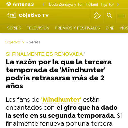
Boda Zendaya y Tom Holland
Hija Tom Cruise 
Objetivo TV
SERIES
TELEVISIÓN
PREMIOS Y FESTIVALES
CINE
NOS
-
ObjetivoTV
» Series
SI FINALMENTE ES RENOVADA
La razón por la que la tercera
temporada de 'Mindhunter'
podría retrasarse más de 2
años
Los fans de
'Mindhunter'
están
encantados con
el giro que ha dado
la serie en su segunda temporada
. Si
finalmente renueva por una tercera