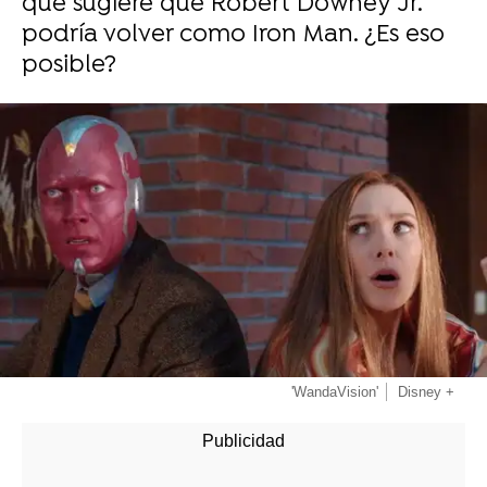
que sugiere que Robert Downey Jr.
podría volver como Iron Man. ¿Es eso
posible?
-
'WandaVision'
Disney +