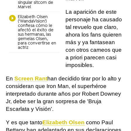
singular sitcom de
Marvel
La aparición de este
Elizabeth Olsen
personaje ha causado
('WandaVision')
confiesa cómo le
tal revuelo que claro,
afectó el éxito de
ahora los fans quieren
sus hermanas, las
gemelas Olsen,
más y ya fantasean
para convertirse en
actriz
con otros cameos que
a priori parecen casi
imposibles.
En
Screen Rant
han decidido tirar por lo alto y
consideran que Iron Man, el superhéroe
interpretado durante años por Robert Downey
Jr, debe ser la gran sorpresa de 'Bruja
Escarlata y Visión'.
Y es que tanto
Elizabeth Olsen
como Paul
Bettany han adelantado en sus declaraciones