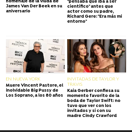
homenaje de la viuda de
"pensaba que iba a ser
James Van Der Beek en su
científico" antes que
aniversario
actor como su padre,
Richard Gere: "Era más mi
entorno"
EN NUEVA YORK
INVITADAS DE TAYLOR Y
TRAVIS
Muere Vincent Pastore, el
inolvidable Big Pussy de
Kaia Gerber confiesa su
Los Soprano, a los 80 años
momento favorito de la
boda de Taylor Swift: no
tuvo que ver con los
invitados y sí con su
madre Cindy Crawford