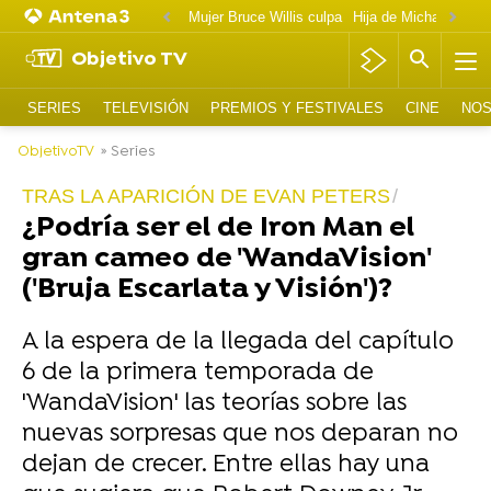
Mujer Bruce Willis culpa
Objetivo TV
SERIES
TELEVISIÓN
PREMIOS Y FESTIVALES
CINE
NOS
ObjetivoTV
» Series
TRAS LA APARICIÓN DE EVAN PETERS
¿Podría ser el de Iron Man el
gran cameo de 'WandaVision'
('Bruja Escarlata y Visión')?
A la espera de la llegada del capítulo
6 de la primera temporada de
'WandaVision' las teorías sobre las
nuevas sorpresas que nos deparan no
dejan de crecer. Entre ellas hay una