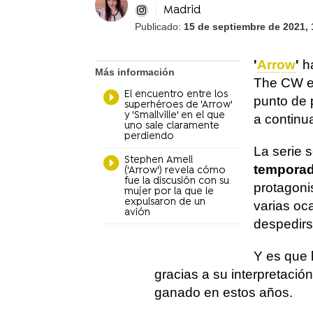
Madrid
Publicado:
15 de septiembre de 2021, 
'
Arrow
'
h
Más información
The CW en
El encuentro entre los
punto de 
superhéroes de 'Arrow'
y 'Smallville' en el que
a continua
uno sale claramente
perdiendo
La serie 
Stephen Amell
tempora
('Arrow') revela cómo
fue la discusión con su
protagoni
mujer por la que le
expulsaron de un
varias oc
avión
despedirs
Y es que l
gracias a su interpretació
ganado en estos años.