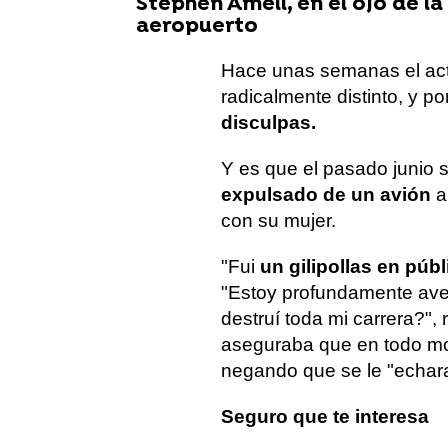
Stephen Amell, en el ojo de l
aeropuerto
Hace unas semanas el acto
radicalmente distinto, y p
disculpas.
Y es que el pasado junio 
expulsado de un avión
a
con su mujer.
"Fui
un gilipollas en públ
"Estoy profundamente ave
destruí toda mi carrera?"
aseguraba que en todo mo
negando que se le "echara 
Seguro que te interesa