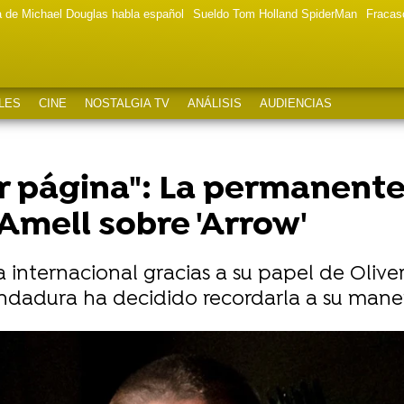
a de Michael Douglas habla español
Sueldo Tom Holland SpiderMan
Fracas
LES
CINE
NOSTALGIA TV
ANÁLISIS
AUDIENCIAS
r página": La permanente
mell sobre 'Arrow'
internacional gracias a su papel de Oliver 
ndadura ha decidido recordarla a su mane