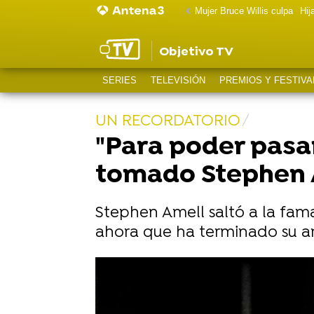
Mujer Bruce Willis culpa
Hij
Objetivo TV
SERIES
TELEVISIÓN
PREMIOS Y FESTIVA
UN RECORDATORIO
"Para poder pasa
tomado Stephen A
Stephen Amell saltó a la fama 
ahora que ha terminado su a