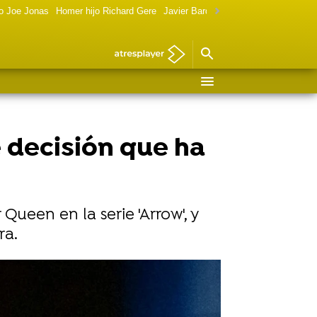
o Joe Jonas
Homer hijo Richard Gere
Javier Bardem política
Marilyn Monr
 decisión que ha
Queen en la serie 'Arrow', y
ra.