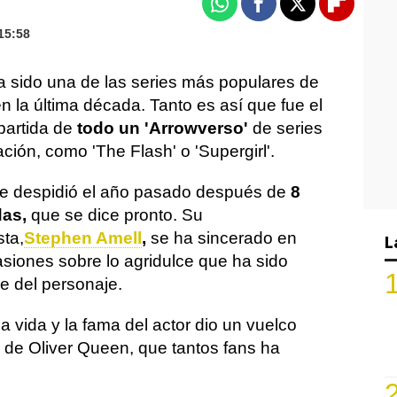
Whatsapp
Facebook
X
Flipboa
15:58
a sido una de las series más populares de
 la última década. Tanto es así que fue el
partida de
todo un 'Arrowverso'
de series
ción, como 'The Flash' o 'Supergirl'.
se despidió el año pasado después de
8
das,
que se dice pronto. Su
sta,
Stephen Amell
,
se ha sincerado en
L
asiones sobre lo agridulce que ha sido
e del personaje.
a vida y la fama del actor dio un vuelco
n de Oliver Queen, que tantos fans ha