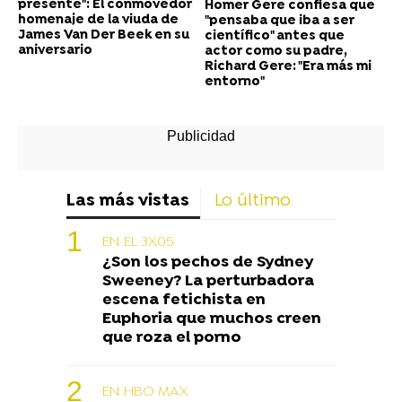
presente": El conmovedor
Homer Gere confiesa que
homenaje de la viuda de
"pensaba que iba a ser
James Van Der Beek en su
científico" antes que
aniversario
actor como su padre,
Richard Gere: "Era más mi
entorno"
Las más vistas
Lo último
EN EL 3X05
¿Son los pechos de Sydney
Sweeney? La perturbadora
escena fetichista en
Euphoria que muchos creen
que roza el porno
EN HBO MAX