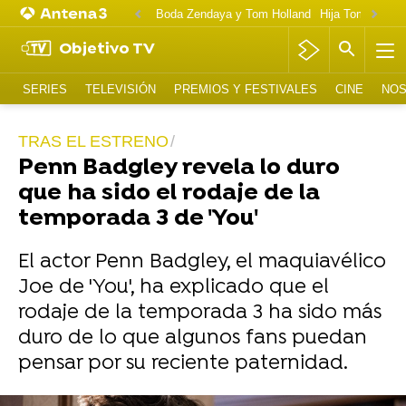
Boda Zendaya y Tom Holland
Hija Tom Cruise 
Objetivo TV
SERIES
TELEVISIÓN
PREMIOS Y FESTIVALES
CINE
NOS
TRAS EL ESTRENO
Penn Badgley revela lo duro
que ha sido el rodaje de la
temporada 3 de 'You'
El actor Penn Badgley, el maquiavélico
Joe de 'You', ha explicado que el
rodaje de la temporada 3 ha sido más
duro de lo que algunos fans puedan
pensar por su reciente paternidad.