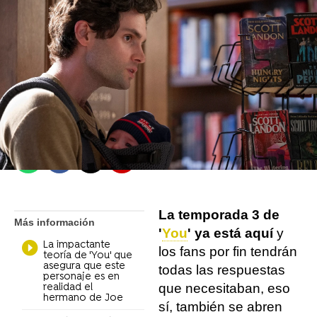
Álvaro Pérez Miró
Madrid
Publicado:
25 de octubre de 2021, 15:15
Whatsapp
Facebook
X
Flipboard
La temporada 3 de
Más información
'
You
' ya está aquí
y
La impactante
los fans por fin tendrán
teoría de 'You' que
asegura que este
todas las respuestas
personaje es en
que necesitaban, eso
realidad el
hermano de Joe
sí, también se abren