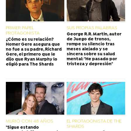
PRIMER PAPEL
SUS PROPIAS PALABRAS
PROTAGONISTA
George R.R. Martin, autor
de Juego de tronos,
¿Cómo es su relación?
rompe su silencio tras
Homer Gere asegura que
meses alejado y se
no fue a su padre, Richard
sincera sobre su salud
Gere, el primero que le
mental: "He pasado por
dijo que Ryan Murphy lo
tristeza y depresión"
eligió para The Shards
MURIÓ CON 48 AÑOS
EL PROTAGONISTA DE THE
SHARDS
"Sigue estando