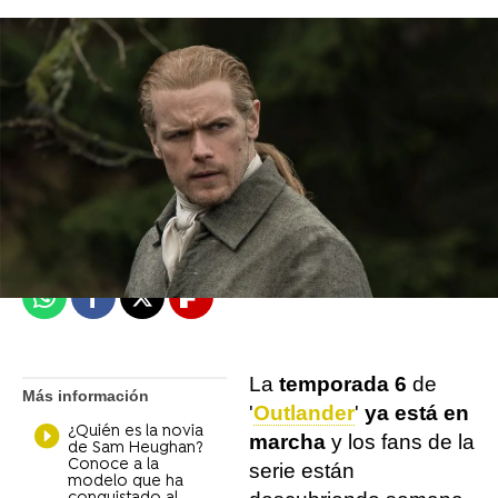
J. Carlos López Ruedas
Madrid
Publicado:
21 de marzo de 2022, 16:09
Whatsapp
Facebook
X
Flipboard
La
temporada 6
de
Más información
'
Outlander
'
ya está en
¿Quién es la novia
marcha
y los fans de la
de Sam Heughan?
Conoce a la
serie están
modelo que ha