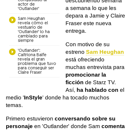
descubriendo semana
conquistado al
actor de
a semana lo que les
'Outlander'
depara a Jamie y Claire
Sam Heughan
Fraser este nueva
revela cómo el
vestuario de
entrega.
'Outlander' lo ha
cambiado para
siempre
Con motivo de su
'Outlander':
estreno
Sam Heughan
Caitriona Balfe
está ofreciendo
revela el gran
problema que tuvo
muchas entrevista para
para conseguir ser
Claire Fraser
promocionar la
ficción
de Starz TV.
Así,
ha hablado con
el
medio '
InStyle
' donde ha tocado muchos
temas.
Primero estuvieron
conversando sobre su
personaje
en 'Outlander' donde Sam
comenta