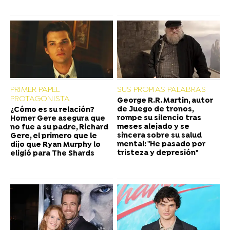
PRIMER PAPEL
SUS PROPIAS PALABRAS
PROTAGONISTA
George R.R. Martin, autor
de Juego de tronos,
¿Cómo es su relación?
rompe su silencio tras
Homer Gere asegura que
meses alejado y se
no fue a su padre, Richard
sincera sobre su salud
Gere, el primero que le
mental: "He pasado por
dijo que Ryan Murphy lo
tristeza y depresión"
eligió para The Shards