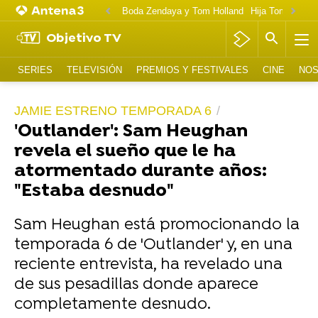
Boda Zendaya y Tom Holland
Hija Tom Cruise 
Objetivo TV
SERIES
TELEVISIÓN
PREMIOS Y FESTIVALES
CINE
NOS
JAMIE ESTRENO TEMPORADA 6
'Outlander': Sam Heughan
revela el sueño que le ha
atormentado durante años:
"Estaba desnudo"
Sam Heughan está promocionando la
temporada 6 de 'Outlander' y, en una
reciente entrevista, ha revelado una
de sus pesadillas donde aparece
completamente desnudo.