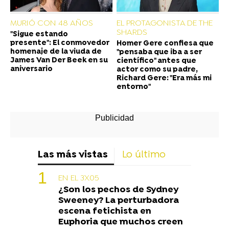
MURIÓ CON 48 AÑOS
EL PROTAGONISTA DE THE
SHARDS
"Sigue estando
presente": El conmovedor
Homer Gere confiesa que
homenaje de la viuda de
"pensaba que iba a ser
James Van Der Beek en su
científico" antes que
aniversario
actor como su padre,
Richard Gere: "Era más mi
entorno"
Las más vistas
Lo último
EN EL 3X05
¿Son los pechos de Sydney
Sweeney? La perturbadora
escena fetichista en
Euphoria que muchos creen