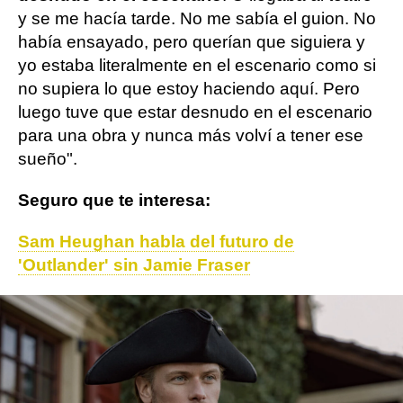
y se me hacía tarde. No me sabía el guion. No
había ensayado, pero querían que siguiera y
yo estaba literalmente en el escenario como si
no supiera lo que estoy haciendo aquí. Pero
luego tuve que estar desnudo en el escenario
para una obra y nunca más volví a tener ese
sueño".
Seguro que te interesa:
Sam Heughan habla del futuro de
'Outlander' sin Jamie Fraser
Actualidad
outlander
Sam Heughan
ObjetivoTV
» Series