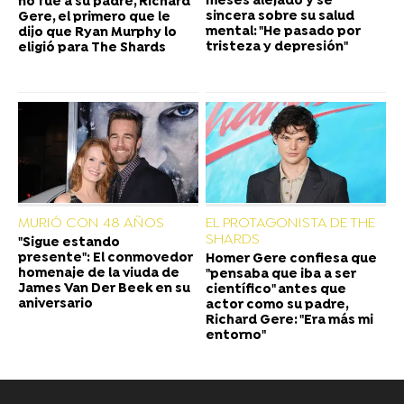
meses alejado y se
no fue a su padre, Richard
sincera sobre su salud
Gere, el primero que le
mental: "He pasado por
dijo que Ryan Murphy lo
tristeza y depresión"
eligió para The Shards
MURIÓ CON 48 AÑOS
EL PROTAGONISTA DE THE
SHARDS
"Sigue estando
presente": El conmovedor
Homer Gere confiesa que
homenaje de la viuda de
"pensaba que iba a ser
James Van Der Beek en su
científico" antes que
aniversario
actor como su padre,
Richard Gere: "Era más mi
entorno"