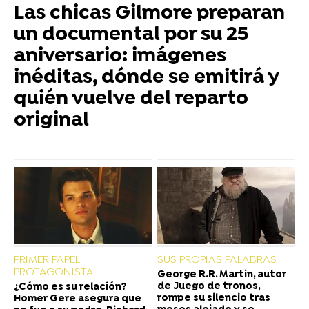
Las chicas Gilmore preparan
un documental por su 25
aniversario: imágenes
inéditas, dónde se emitirá y
quién vuelve del reparto
original
PRIMER PAPEL
SUS PROPIAS PALABRAS
PROTAGONISTA
George R.R. Martin, autor
de Juego de tronos,
¿Cómo es su relación?
rompe su silencio tras
Homer Gere asegura que