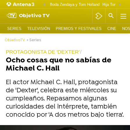
Boda Zendaya y Tom Holland
Hija Tom Cruise 
Objetivo TV
SERIES
TELEVISIÓN
PREMIOS Y FESTIVALES
CINE
NOS
ObjetivoTV
» Series
PROTAGONISTA DE 'DEXTER'
Ocho cosas que no sabías de
Michael C. Hall
El actor Michael C. Hall, protagonista
de 'Dexter', celebra este miércoles su
cumpleaños. Repasamos algunas
curiosidades del intérprete, también
conocido por 'A dos metros bajo tierra'.
-