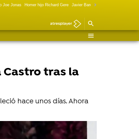
o Joe Jonas
Homer hijo Richard Gere
Javier Bardem política
Marilyn Monr
Castro tras la
alleció hace unos días. Ahora