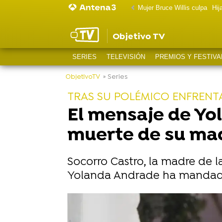
Mujer Bruce Willis culpa
Hij
Objetivo TV
SERIES
TELEVISIÓN
PREMIOS Y FESTIVA
ObjetivoTV
» Series
TRAS SU POLÉMICO ENFRENT
El mensaje de Yo
muerte de su ma
Socorro Castro, la madre de l
Yolanda Andrade ha mandado 
-