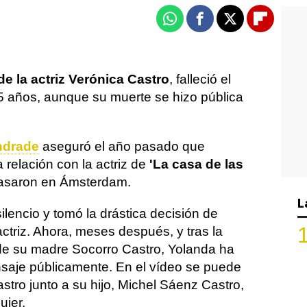
Whatsapp
Facebook
X
Flipboa
e la actriz Verónica Castro
, falleció el
85 años, aunque su muerte se hizo pública
ndrade
aseguró el año pasado que
relación con la actriz de
'La casa de las
 casaron en Ámsterdam.
L
ilencio y tomó la drástica decisión de
ctriz. Ahora, meses después, y tras la
e de su madre Socorro Castro, Yolanda ha
saje públicamente. En el vídeo se puede
astro junto a su hijo, Michel Sáenz Castro,
ujer.