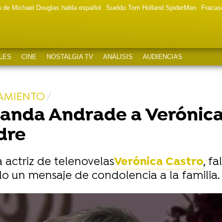
a de Michael Douglas habla español
Sueldo Tom Holland SpiderMan
Fracas
LES
CINE
NOSTALGIA TV
ANÁLISIS
AUDIENCIAS
AMIENTO
landa Andrade a Verónica 
dre
a actriz de telenovelas
Verónica Castro
, f
un mensaje de condolencia a la familia.