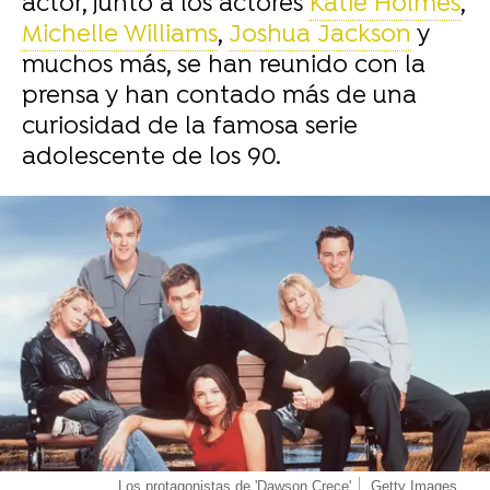
actor, junto a los actores
Katie Holmes
,
Michelle Williams
,
Joshua Jackson
y
muchos más, se han reunido con la
prensa y han contado más de una
curiosidad de la famosa serie
adolescente de los 90.
-
Los protagonistas de 'Dawson Crece'
Getty Images