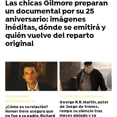
Las chicas Gilmore preparan
un documental por su 25
aniversario: imágenes
inéditas, dónde se emitirá y
quién vuelve del reparto
original
PRIMER PAPEL
SUS PROPIAS PALABRAS
PROTAGONISTA
George R.R. Martin, autor
de Juego de tronos,
¿Cómo es su relación?
rompe su silencio tras
Homer Gere asegura que
meses alejado y se
no fue a su padre, Richard