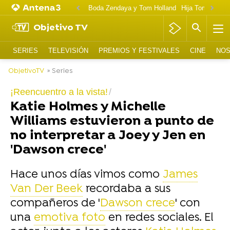
Boda Zendaya y Tom Holland
Hija Tom Cruise 
Objetivo TV
SERIES
TELEVISIÓN
PREMIOS Y FESTIVALES
CINE
NOS
ObjetivoTV
» Series
¡Reencuentro a la vista!
Katie Holmes y Michelle
Williams estuvieron a punto de
no interpretar a Joey y Jen en
'Dawson crece'
Hace unos días vimos como
James
Van Der Beek
recordaba a sus
compañeros de '
Dawson crece
' con
una
emotiva foto
en redes sociales. El