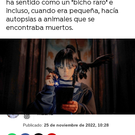
ha sentido como un "bicho raro" e
incluso, cuando era pequeña, hacía
autopsias a animales que se
encontraba muertos.
Christina Ricci confiesa por qué ha regresado
al universo de la familia Addams con
'Miércoles'
J. Carlos López Ruedas
Madrid
Publicado:
25 de noviembre de 2022, 10:28