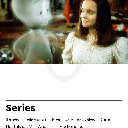
Netflix
Jenna Ortega
ObjetivoTV
» Series
Series
Series
Televisión
Premios y Festivales
Cine
Nostalgia TV
Análisis
Audiencias