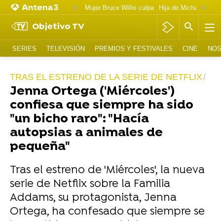
Mujer Bruce Willis culpa
Objetivo TV
SERIES
TELEVISIÓN
PREMIOS Y FESTIVALES
CINE
NOS
TRAS EL ESTRENO DE LA SERIE DE NETFLIX
Jenna Ortega ('Miércoles')
confiesa que siempre ha sido
"un bicho raro": "Hacía
autopsias a animales de
pequeña"
Tras el estreno de 'Miércoles', la nueva
serie de Netflix sobre la Familia
Addams, su protagonista, Jenna
Ortega, ha confesado que siempre se