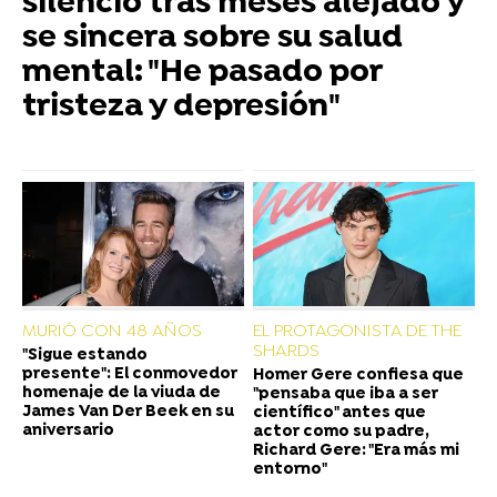
silencio tras meses alejado y
se sincera sobre su salud
mental: "He pasado por
tristeza y depresión"
MURIÓ CON 48 AÑOS
EL PROTAGONISTA DE THE
SHARDS
"Sigue estando
presente": El conmovedor
Homer Gere confiesa que
homenaje de la viuda de
"pensaba que iba a ser
James Van Der Beek en su
científico" antes que
aniversario
actor como su padre,
Richard Gere: "Era más mi
entorno"