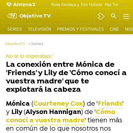
Boda Zendaya y Tom Holland
Hija Tom Cruise 
Objetivo TV
SERIES
TELEVISIÓN
PREMIOS Y FESTIVALES
CINE
NOS
-
ObjetivoTV
» Series
No te lo esperabas
La conexión entre Mónica de
'Friends' y Lily de 'Cómo conocí a
vuestra madre' que te
explotará la cabeza
Mónica
(
Courteney Cox
) de '
Friends
'
y
Lily
(
Alyson Hannigan
)
de '
Cómo
conocí a vuestra madre
' tienen más
en común de lo que nosotros nos