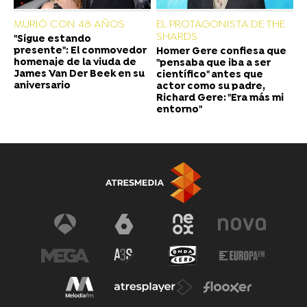
MURIÓ CON 48 AÑOS
EL PROTAGONISTA DE THE
SHARDS
"Sigue estando
presente": El conmovedor
Homer Gere confiesa que
homenaje de la viuda de
"pensaba que iba a ser
James Van Der Beek en su
científico" antes que
aniversario
actor como su padre,
Richard Gere: "Era más mi
entorno"