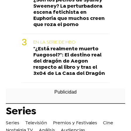
¿Son los pechos de Sydney
Sweeney? La perturbadora
escena fetichista en
Euphoria que muchos creen
que roza el porno
EN LA SERIE DE HBO
"¿Está realmente muerto
Fuegosol?": El destino real
del dragón de Aegon
respecto al libro y tras el
3x04 de La Casa del Dragón
Series
Series
Televisión
Premios y Festivales
Cine
Nostalgia TV
Análisis
Audiencias