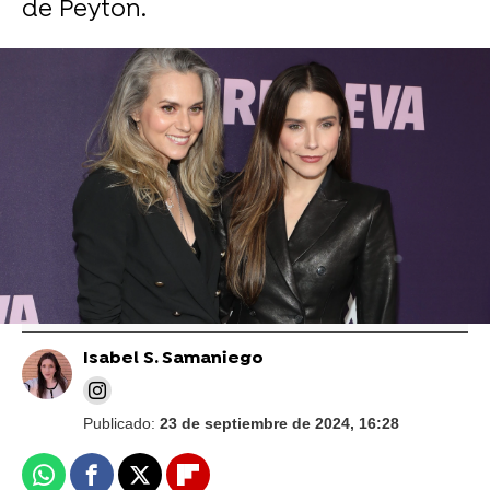
de Peyton.
Foto: Cordon Press
Chad Michael Murray habla ante las
alegaciones de que Sophia Bush fue su
amante en One Tree Hill antes de estar
juntos
Isabel S. Samaniego
Publicado:
23 de septiembre de 2024, 16:28
Whatsapp
Facebook
X
Flipboard