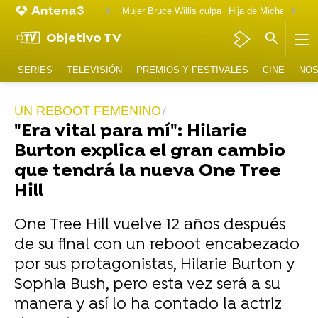
Mujer Bruce Willis culpa
Objetivo TV
SERIES
TELEVISIÓN
PREMIOS Y FESTIVALES
CINE
NOS
UN REBOOT FEMENINO
"Era vital para mí": Hilarie
Burton explica el gran cambio
que tendrá la nueva One Tree
Hill
One Tree Hill vuelve 12 años después
de su final con un reboot encabezado
por sus protagonistas, Hilarie Burton y
Sophia Bush, pero esta vez será a su
manera y así lo ha contado la actriz