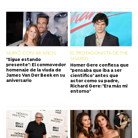
MURIÓ CON 48 AÑOS
EL PROTAGONISTA DE THE
SHARDS
"Sigue estando
presente": El conmovedor
Homer Gere confiesa que
homenaje de la viuda de
"pensaba que iba a ser
James Van Der Beek en su
científico" antes que
aniversario
actor como su padre,
Richard Gere: "Era más mi
entorno"