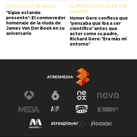
MURIÓ CON 48 AÑOS
EL PROTAGONISTA DE THE
SHARDS
"Sigue estando
presente": El conmovedor
Homer Gere confiesa que
homenaje de la viuda de
"pensaba que iba a ser
James Van Der Beek en su
científico" antes que
aniversario
actor como su padre,
Richard Gere: "Era más mi
entorno"