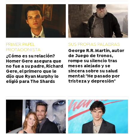
PRIMER PAPEL
SUS PROPIAS PALABRAS
PROTAGONISTA
George R.R. Martin, autor
de Juego de tronos,
¿Cómo es su relación?
rompe su silencio tras
Homer Gere asegura que
meses alejado y se
no fue a su padre, Richard
sincera sobre su salud
Gere, el primero que le
mental: "He pasado por
dijo que Ryan Murphy lo
tristeza y depresión"
eligió para The Shards