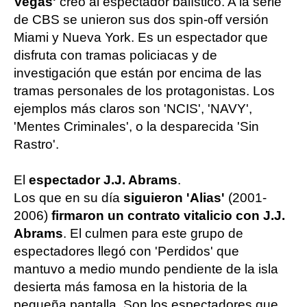
Vegas'
creó al espectador balístico. A la serie
de CBS se unieron sus dos spin-off versión
Miami y Nueva York. Es un espectador que
disfruta con tramas policiacas y de
investigación que están por encima de las
tramas personales de los protagonistas. Los
ejemplos más claros son 'NCIS', 'NAVY',
'Mentes Criminales', o la desparecida 'Sin
Rastro'.
El
espectador J.J. Abrams
.
Los que en su día
siguieron 'Alias'
(2001-
2006)
firmaron un contrato vitalicio con J.J.
Abrams
. El culmen para este grupo de
espectadores llegó con 'Perdidos' que
mantuvo a medio mundo pendiente de la isla
desierta más famosa en la historia de la
pequeña pantalla. Son los espectadores que