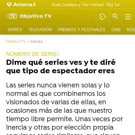
Boda Zendaya y Tom Holland
Hija Tom Cruise 
Objetivo TV
SERIES
TELEVISIÓN
PREMIOS Y FESTIVALES
CINE
NOS
ObjetivoTV
» Series
NÚMERO DE SERIE
Dime qué series ves y te diré
que tipo de espectador eres
Las series nunca vienen solas y lo
normal es que combinemos los
visionados de varias de ellas, en
ocasiones más de las que nuestro
tiempo libre permite. Unas veces por
inercia y otras por elección propia