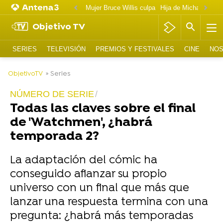
Mujer Bruce Willis culpa
Objetivo TV
SERIES
TELEVISIÓN
PREMIOS Y FESTIVALES
CINE
NOS
-
ObjetivoTV
» Series
NÚMERO DE SERIE
Todas las claves sobre el final
de 'Watchmen', ¿habrá
temporada 2?
La adaptación del cómic ha
conseguido afianzar su propio
universo con un final que más que
lanzar una respuesta termina con una
pregunta: ¿habrá más temporadas