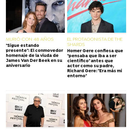
MURIÓ CON 48 AÑOS
EL PROTAGONISTA DE THE
SHARDS
"Sigue estando
presente": El conmovedor
Homer Gere confiesa que
homenaje de la viuda de
"pensaba que iba a ser
James Van Der Beek en su
científico" antes que
aniversario
actor como su padre,
Richard Gere: "Era más mi
entorno"