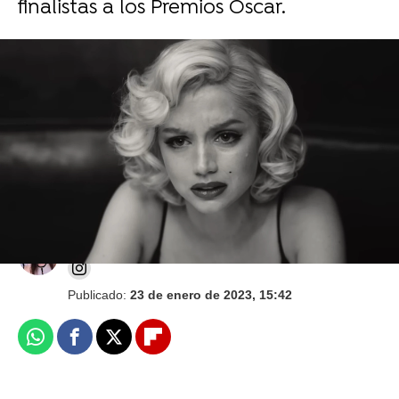
finalistas a los Premios Oscar.
Ana de Armas, Viola Davis o 'Todo a la vez en
todas partes': Lista de nominados a los
BAFTA 2023
Isabel S. Samaniego
Publicado:
23 de enero de 2023, 15:42
Whatsapp
Facebook
X
Flipboard