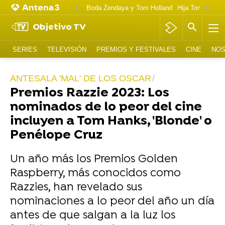
Boda Zendaya y Tom Holland
Hija Tom Cruise 
Objetivo TV
SERIES
TELEVISIÓN
PREMIOS Y FESTIVALES
CINE
NOS
ANTESALA 'MAL' DE LOS OSCAR
Premios Razzie 2023: Los
nominados de lo peor del cine
incluyen a Tom Hanks, 'Blonde' o
Penélope Cruz
Un año más los Premios Golden
Raspberry, más conocidos como
Razzies, han revelado sus
nominaciones a lo peor del año un día
antes de que salgan a la luz los