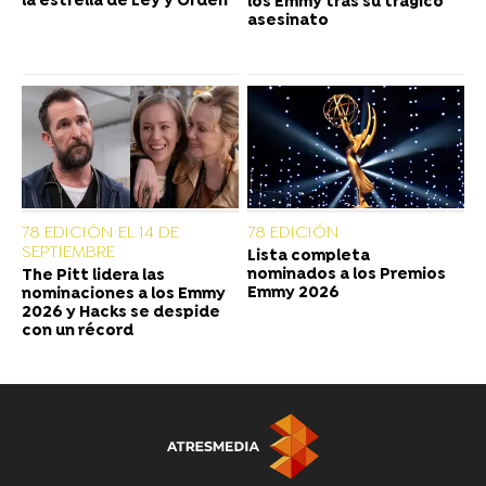
la estrella de Ley y Orden
los Emmy tras su trágico
asesinato
78 EDICIÓN EL 14 DE
78 EDICIÓN
SEPTIEMBRE
Lista completa
nominados a los Premios
The Pitt lidera las
Emmy 2026
nominaciones a los Emmy
2026 y Hacks se despide
con un récord