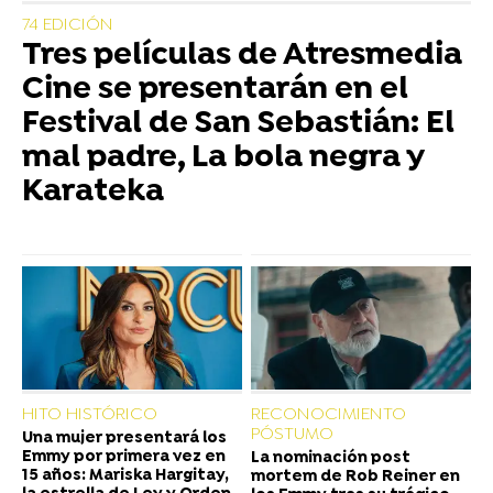
74 EDICIÓN
Tres películas de Atresmedia
Cine se presentarán en el
Festival de San Sebastián: El
mal padre, La bola negra y
Karateka
HITO HISTÓRICO
RECONOCIMIENTO
PÓSTUMO
Una mujer presentará los
Emmy por primera vez en
La nominación post
15 años: Mariska Hargitay,
mortem de Rob Reiner en