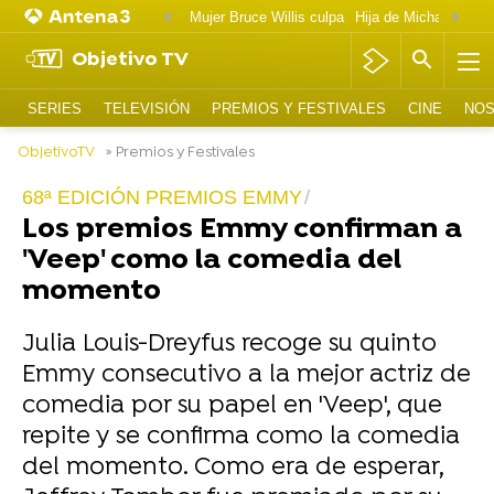
Mujer Bruce Willis culpa
Objetivo TV
SERIES
TELEVISIÓN
PREMIOS Y FESTIVALES
CINE
NOS
ObjetivoTV
» Premios y Festivales
68ª EDICIÓN PREMIOS EMMY
Los premios Emmy confirman a
'Veep' como la comedia del
momento
Julia Louis-Dreyfus recoge su quinto
Emmy consecutivo a la mejor actriz de
comedia por su papel en 'Veep', que
repite y se confirma como la comedia
del momento. Como era de esperar,