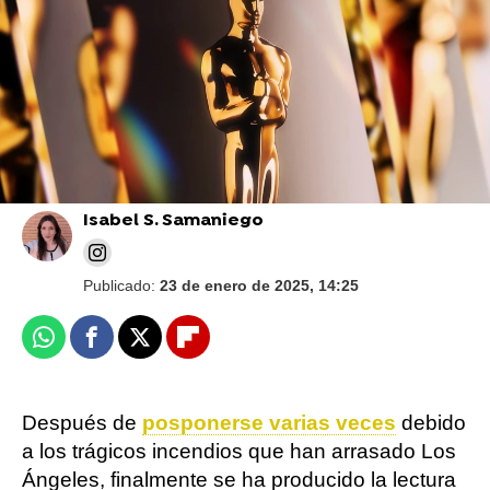
Los Oscar saltan al streaming por primera
vez en su historia
Isabel S. Samaniego
Publicado:
23 de enero de 2025, 14:25
Whatsapp
Facebook
X
Flipboard
Después de
posponerse varias veces
debido
a los trágicos incendios que han arrasado Los
Ángeles, finalmente se ha producido la lectura