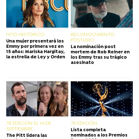
HITO HISTÓRICO
RECONOCIMIENTO
PÓSTUMO
Una mujer presentará los
Emmy por primera vez en
La nominación post
15 años: Mariska Hargitay,
mortem de Rob Reiner en
la estrella de Ley y Orden
los Emmy tras su trágico
asesinato
78 EDICIÓN EL 14 DE
78 EDICIÓN
SEPTIEMBRE
Lista completa
nominados a los Premios
The Pitt lidera las