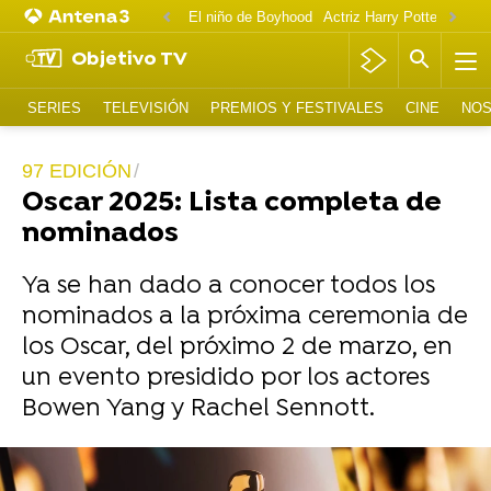
El niño de Boyhood
Actriz Harry Potter OnlyF
Objetivo TV
SERIES
TELEVISIÓN
PREMIOS Y FESTIVALES
CINE
NOS
97 EDICIÓN
Oscar 2025: Lista completa de
nominados
Ya se han dado a conocer todos los
nominados a la próxima ceremonia de
los Oscar, del próximo 2 de marzo, en
un evento presidido por los actores
Bowen Yang y Rachel Sennott.
Vídeo: Reuters | Foto: Europa Press