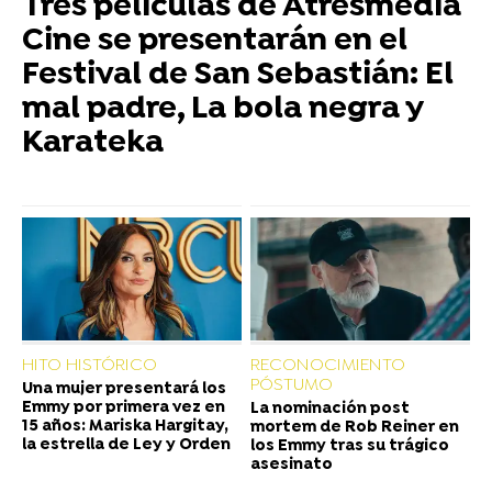
Tres películas de Atresmedia
Cine se presentarán en el
Festival de San Sebastián: El
mal padre, La bola negra y
Karateka
HITO HISTÓRICO
RECONOCIMIENTO
PÓSTUMO
Una mujer presentará los
Emmy por primera vez en
La nominación post
15 años: Mariska Hargitay,
mortem de Rob Reiner en
la estrella de Ley y Orden
los Emmy tras su trágico
asesinato