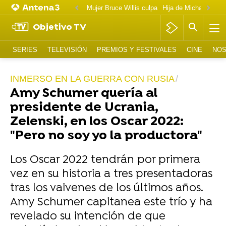
Mujer Bruce Willis culpa
Objetivo TV
SERIES
TELEVISIÓN
PREMIOS Y FESTIVALES
CINE
NOS
INMERSO EN LA GUERRA CON RUSIA
Amy Schumer quería al
presidente de Ucrania,
Zelenski, en los Oscar 2022:
"Pero no soy yo la productora"
Los Oscar 2022 tendrán por primera
vez en su historia a tres presentadoras
tras los vaivenes de los últimos años.
Amy Schumer capitanea este trío y ha
revelado su intención de que