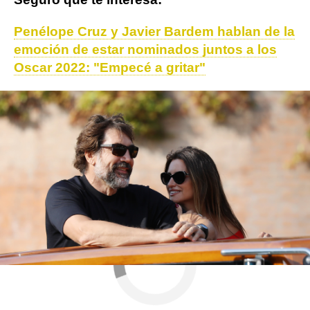
Penélope Cruz y Javier Bardem hablan de la
emoción de estar nominados juntos a los
Oscar 2022: "Empecé a gritar"
Actualidad
Premios Oscar
ObjetivoTV
» Premios y Festivales