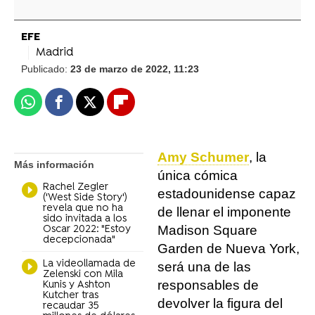
EFE
Madrid
Publicado:
23 de marzo de 2022, 11:23
Whatsapp
Facebook
X
Flipboard
Amy Schumer
, la
Más información
única cómica
Rachel Zegler
estadounidense capaz
('West Side Story')
revela que no ha
de llenar el imponente
sido invitada a los
Madison Square
Oscar 2022: "Estoy
decepcionada"
Garden de Nueva York,
La videollamada de
será una de las
Zelenski con Mila
responsables de
Kunis y Ashton
Kutcher tras
devolver la figura del
recaudar 35