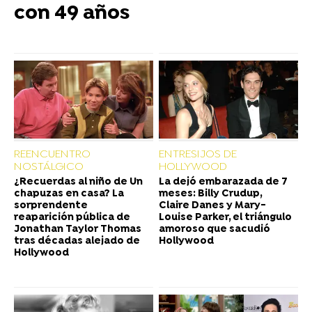
con 49 años
REENCUENTRO
ENTRESIJOS DE
NOSTÁLGICO
HOLLYWOOD
¿Recuerdas al niño de Un
La dejó embarazada de 7
chapuzas en casa? La
meses: Billy Crudup,
sorprendente
Claire Danes y Mary-
reaparición pública de
Louise Parker, el triángulo
Jonathan Taylor Thomas
amoroso que sacudió
tras décadas alejado de
Hollywood
Hollywood