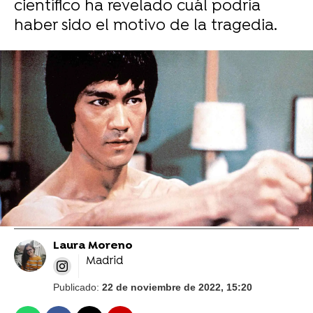
científico ha revelado cuál podría
haber sido el motivo de la tragedia.
La hija de Bruce Lee denuncia estar "harta"
de que retraten a su padre como "arrogante y
gilipollas" en Hollywood
Un protegido y discípulo de Bruce Lee carga
contra 'Érase una vez en Hollywood'
Laura Moreno
Madrid
Publicado:
22 de noviembre de 2022, 15:20