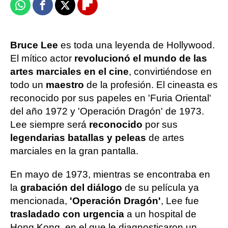
Whatsapp
Facebook
X
Flipboard
Bruce Lee
es toda una leyenda de Hollywood.
El mítico actor
revolucionó el mundo de las
artes marciales en el cine
, convirtiéndose en
todo un
maestro
de la profesión. El cineasta es
reconocido por sus papeles en 'Furia Oriental'
del año 1972 y 'Operación Dragón' de 1973.
Lee siempre será
reconocido
por sus
legendarias batallas y peleas
de artes
marciales en la gran pantalla.
En mayo de 1973, mientras se encontraba en
la
grabación del diálogo
de su película ya
mencionada,
'Operación Dragón'
, Lee fue
trasladado con urgencia
a un hospital de
Hong Kong, en el que le diagnosticaron un