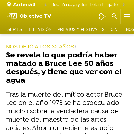
Boda Zendaya y Tom Holland
Hija Tom Cruise 
Objetivo TV
SERIES
TELEVISIÓN
PREMIOS Y FESTIVALES
CINE
NOS
NOS DEJÓ A LOS 32 AÑOS
Se revela lo que podría haber
matado a Bruce Lee 50 años
después, y tiene que ver con el
agua
Tras la muerte del mítico actor Bruce
Lee en el año 1973 se ha especulado
mucho sobre la verdadera causa de
muerte del maestro de las artes
arciales. Ahora un reciente estudio