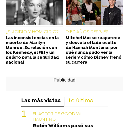
¿SUICIDIO Y HOMICIDIO?
DIEZ AÑOS DESPUÉS
Las inconsistencias en la
Mitchel Musso reaparece
muerte de Marilyn
y desvela el lado oculto
Monroe: Su relación con
de Hannah Montana: por
los Kennedy, el FBI y un
qué nunca pudo ver la
peligro para la seguridad
serie y cómo Disney frenó
nacional
su carrera
Las más vistas
Lo último
EL ACTOR DE GOOD WILL
HAUNTING
Robin Williams pasó sus