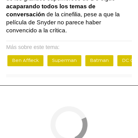
acaparando todos los temas de
conversación
de la cinefilia, pese a que la
película de Snyder no parece haber
convencido a la crítica.
Más sobre este tema:
Ben Affleck
Superman
Batman
DC Co