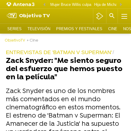
Mujer Bruce Willis culpa
Objetivo TV
SERIES
TELEVISIÓN
PREMIOS Y FESTIVALES
CINE
NOS
ObjetivoTV
» Cine
ENTREVISTAS DE 'BATMAN V SUPERMAN'
Zack Snyder: "Me siento seguro
del esfuerzo que hemos puesto
en la película"
Zack Snyder es uno de los nombres
más comentados en el mundo
cinematográfico en estos momentos.
El estreno de 'Batman v Superman: El
Amanecer de la Justicia' ha supuesto