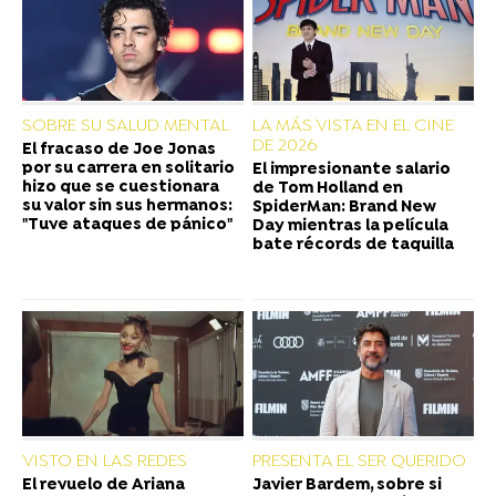
SOBRE SU SALUD MENTAL
LA MÁS VISTA EN EL CINE
DE 2026
El fracaso de Joe Jonas
por su carrera en solitario
El impresionante salario
hizo que se cuestionara
de Tom Holland en
su valor sin sus hermanos:
SpiderMan: Brand New
"Tuve ataques de pánico"
Day mientras la película
bate récords de taquilla
VISTO EN LAS REDES
PRESENTA EL SER QUERIDO
El revuelo de Ariana
Javier Bardem, sobre si