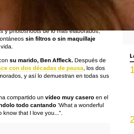
las estrellas
más activas
en sus redes
encanta.
de seguidores,
JLo comparte
tanto
s y photoshoots de lo más elaborados,
pontáneos
sin filtros o sin maquillaje
vida.
L
 con
su marido, Ben Affleck.
Después de
ce con dos décadas de pausa
, los dos
orados, y así lo demuestran en todas sus
e ha compartido un
vídeo muy casero
en el
ndolo todo cantando
'What a wonderful
know that I love you...".