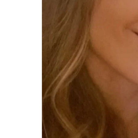
El shock tras ver a Ben Affleck con
Isabel S. Samaniego
Publicado:
17 de agosto de 2023, 15:4