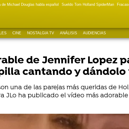
a de Michael Douglas habla español
Sueldo Tom Holland SpiderMan
Fracas
LES
CINE
NOSTALGIA TV
ANÁLISIS
AUDIENCIAS
able de Jennifer Lopez pa
pilla cantando y dándolo
 son una de las parejas más queridas de H
ra JLo ha publicado el vídeo más adorable d
invitado a la boda de Ben Affleck y Jennifer Garner: "Na