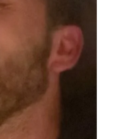
 "¿Ah, que no es Jennifer Garner?"
rd