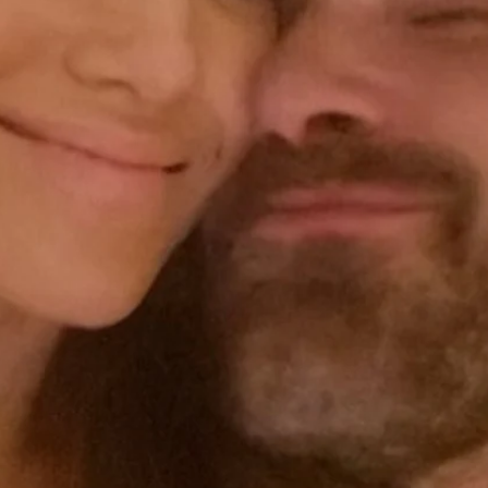
 su hija de 17 años en una fiesta y ser igual a su madre:
Whatsapp
Facebook
X
Flipboa
1