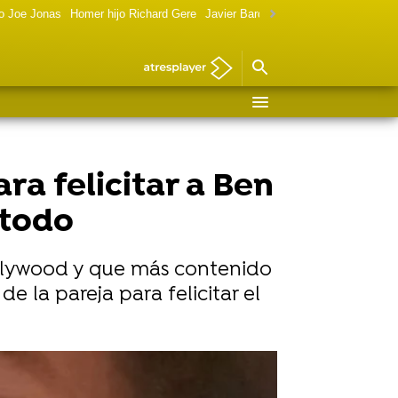
o Joe Jonas
Homer hijo Richard Gere
Javier Bardem política
Marilyn Monr
ra felicitar a Ben
 todo
ollywood y que más contenido
e la pareja para felicitar el
die estaba allí"