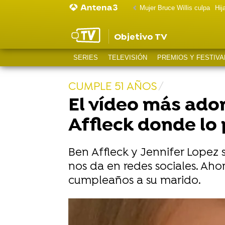
Mujer Bruce Willis culpa
Hij
Objetivo TV
SERIES
TELEVISIÓN
PREMIOS Y FESTIVA
CUMPLE 51 AÑOS
El vídeo más ador
Affleck donde lo 
Ben Affleck y Jennifer Lopez
nos da en redes sociales. Aho
cumpleaños a su marido.
Matt Damon confiesa por qué no fue 