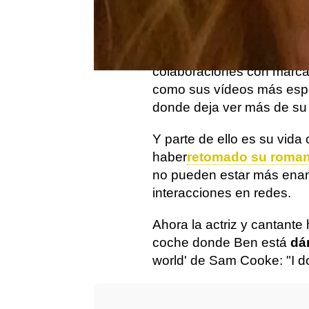
Jennifer Lopez
es una de 
sociales y a sus fans les 
Con más de 250 millones 
colaboraciones con marca
como sus vídeos más es
donde deja ver más de su 
Y parte de ello es su vida
haber
retomado su roman
no pueden estar más enam
interacciones en redes.
Ahora la actriz y cantant
coche donde Ben está
dá
world' de Sam Cooke: "I do 