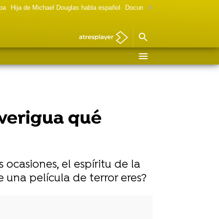
lpa
Hija de Michael Douglas habla español
Documental Las chicas Gilmore
averigua qué
casiones, el espíritu de la
 una película de terror eres?