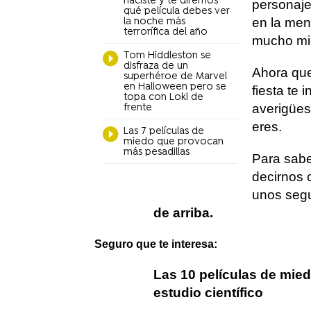
naciste y te diremos
personaj
qué película debes ver
en la men
la noche más
terrorífica del año
mucho mie
Tom Hiddleston se
disfraza de un
Ahora que
superhéroe de Marvel
en Halloween pero se
fiesta te
topa con Loki de
averigües
frente
eres.
Las 7 películas de
miedo que provocan
más pesadillas
Para sabe
decirnos c
unos seg
de arriba.
Seguro que te interesa:
Las 10 películas de mie
estudio científico