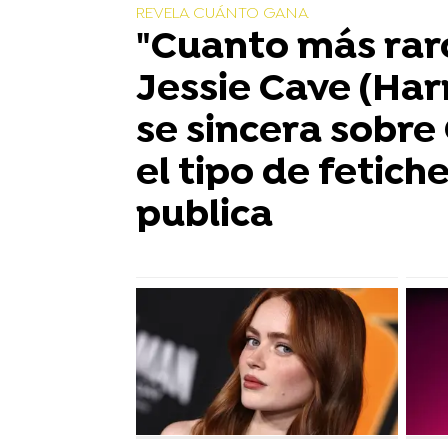
REVELA CUÁNTO GANA
"Cuanto más raro
Jessie Cave (Har
se sincera sobre
el tipo de fetich
publica