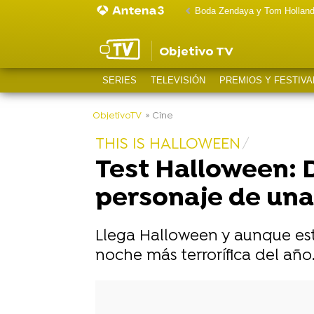
Boda Zendaya y Tom Hollan
Objetivo TV
SERIES
TELEVISIÓN
PREMIOS Y FESTIVA
-
ObjetivoTV
» Cine
THIS IS HALLOWEEN
Test Halloween: D
personaje de una 
Llega Halloween y aunque est
noche más terrorífica del año