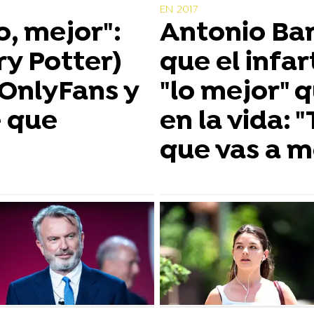
EN 2017
, mejor":
Antonio Ba
ry Potter)
que el infar
 OnlyFans y
"lo mejor" 
e que
en la vida: 
que vas a m