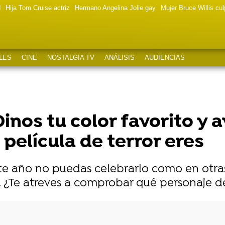
d
Hija Tom Cruise actriz
Hermano Angelina Jolie gay
Mujer Bruce Willis cu
LES
CINE
NOSTALGIA TV
ANÁLISIS
AUDIENCIAS
inos tu color favorito y 
película de terror eres
e año no puedas celebrarlo como en otras o
. ¿Te atreves a comprobar qué personaje de