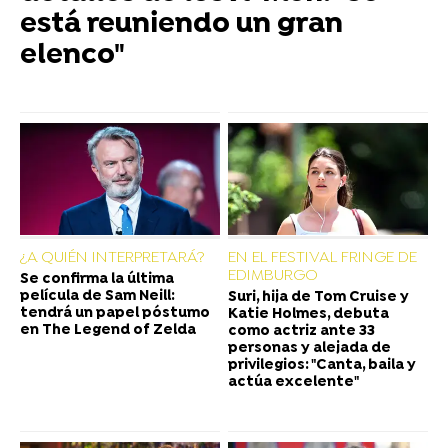
está reuniendo un gran
elenco"
¿A QUIÉN INTERPRETARÁ?
EN EL FESTIVAL FRINGE DE
EDIMBURGO
Se confirma la última
película de Sam Neill:
Suri, hija de Tom Cruise y
tendrá un papel póstumo
Katie Holmes, debuta
en The Legend of Zelda
como actriz ante 33
personas y alejada de
privilegios: "Canta, baila y
actúa excelente"