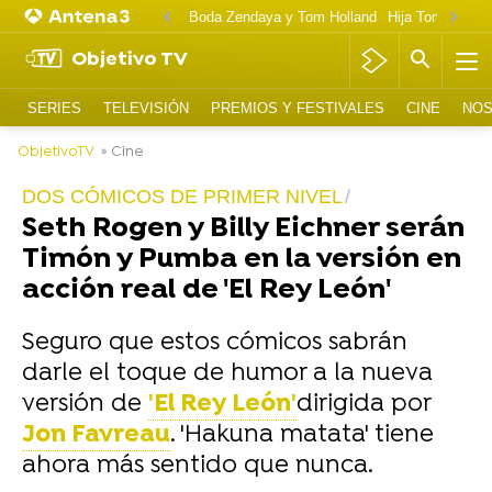
Boda Zendaya y Tom Holland
Hija Tom Cruise 
Objetivo TV
SERIES
TELEVISIÓN
PREMIOS Y FESTIVALES
CINE
NOS
ObjetivoTV
» Cine
DOS CÓMICOS DE PRIMER NIVEL
Seth Rogen y Billy Eichner serán
Timón y Pumba en la versión en
acción real de 'El Rey León'
Seguro que estos cómicos sabrán
darle el toque de humor a la nueva
versión de
'El Rey León'
dirigida por
Jon Favreau
. 'Hakuna matata' tiene
ahora más sentido que nunca.