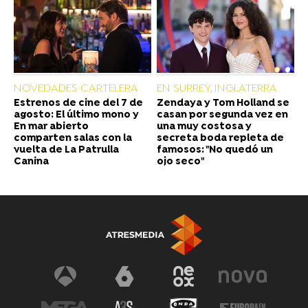
NOVEDADES CARTELERA
EN SURREY, INGLATERRA
Estrenos de cine del 7 de
Zendaya y Tom Holland se
agosto: El último mono y
casan por segunda vez en
En mar abierto
una muy costosa y
comparten salas con la
secreta boda repleta de
vuelta de La Patrulla
famosos: "No quedó un
Canina
ojo seco"