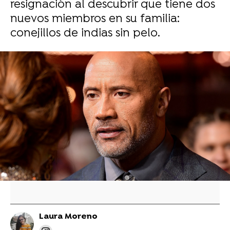
resignación al descubrir que tiene dos
nuevos miembros en su familia:
conejillos de indias sin pelo.
Dwayne Johnson vuelve a la tienda donde
robaba cada día de niño y sorprende con un
gesto colosal
Dwayne Johnson muestra el coche
destrozado de su madre tras sobrevivir a un
grave accidente: "Los ángeles la han
protegido"
Laura Moreno