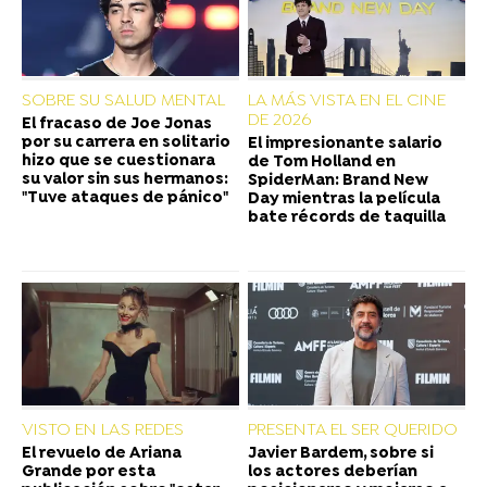
SOBRE SU SALUD MENTAL
LA MÁS VISTA EN EL CINE
DE 2026
El fracaso de Joe Jonas
por su carrera en solitario
El impresionante salario
hizo que se cuestionara
de Tom Holland en
su valor sin sus hermanos:
SpiderMan: Brand New
"Tuve ataques de pánico"
Day mientras la película
bate récords de taquilla
VISTO EN LAS REDES
PRESENTA EL SER QUERIDO
El revuelo de Ariana
Javier Bardem, sobre si
Grande por esta
los actores deberían