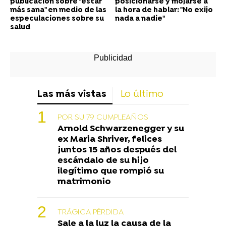
publicación sobre "estar
posicionarse y mojarse a
más sana" en medio de las
la hora de hablar: "No exijo
especulaciones sobre su
nada a nadie"
salud
Las más vistas
Lo último
POR SU 79 CUMPLEAÑOS
Arnold Schwarzenegger y su
ex Maria Shriver, felices
juntos 15 años después del
escándalo de su hijo
ilegítimo que rompió su
matrimonio
TRÁGICA PÉRDIDA
Sale a la luz la causa de la