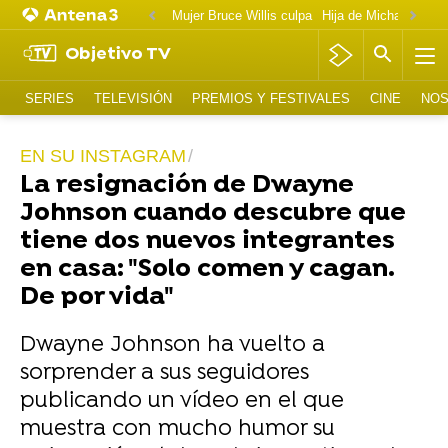
Mujer Bruce Willis culpa
Objetivo TV
SERIES
TELEVISIÓN
PREMIOS Y FESTIVALES
CINE
NOS
EN SU INSTAGRAM
La resignación de Dwayne
Johnson cuando descubre que
tiene dos nuevos integrantes
en casa: "Solo comen y cagan.
De por vida"
Dwayne Johnson ha vuelto a
sorprender a sus seguidores
publicando un vídeo en el que
muestra con mucho humor su