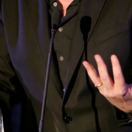
Whatsapp
Facebook
X
Flipboa
Tarantino
sigue siendo uno de los
s de cine con más renombre en el mundillo
ood. Tarantino lleva ya más de dos años
cer con una nueva producción en la gran