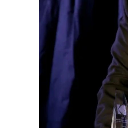
Se Estrena
Madrid
Publicado:
11 de agosto de 2021, 13:11
Quentin 
Más información
directore
"Es un irresponsable":
de Hollyw
La hija de Bruce Lee
arremete otra vez
sin apare
contra Quentin