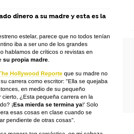
do dinero a su madre y esta es la
estreno estelar, parece que no todos tenían
ntino iba a ser uno de los grandes
no hablamos de críticos o revistas en
de
su propia madre
.
The Hollywood Reporte
que su madre no
u carrera como escritor: "Ella se quejaba
entonces, en medio de su pequeño
or cierto, ¿Esta pequeña carrera en la
ndo? ¡
Esa mierda se termina ya
!' Solo
iera esas cosas en clase cuando se
r pendiente de otras cosas".
sa manera tan sarcástica, en mi cabeza