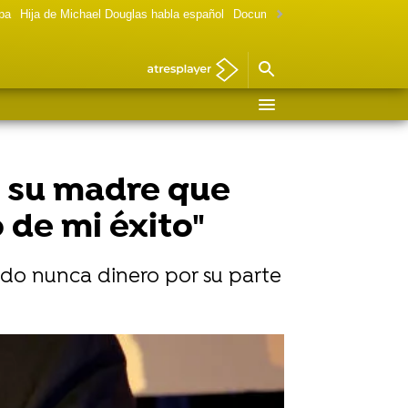
lpa
Hija de Michael Douglas habla español
Documental Las chicas Gilmore
n su madre que
 de mi éxito"
ido nunca dinero por su parte