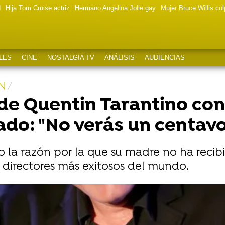
d
Hija Tom Cruise actriz
Hermano Angelina Jolie gay
Mujer Bruce Willis cu
LES
CINE
NOSTALGIA TV
ANÁLISIS
AUDIENCIAS
N
 de Quentin Tarantino co
do: "No verás un centavo
 la razón por la que su madre no ha recib
s directores más exitosos del mundo.