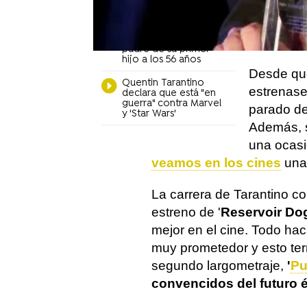
pantalla,
Tarantino y este
responde
más bien 
Quentin Tarantino,
última pel
padre de su primer
hijo a los 56 años
Desde que
Quentin Tarantino
estrenase
declara que está "en
guerra" contra Marvel
parado de
y 'Star Wars'
Además, 
una ocas
veamos en los cines
una 
La carrera de Tarantino c
estreno de '
Reservoir Do
mejor en el cine. Todo hac
muy prometedor y esto ter
segundo largometraje,
'
Pu
convencidos del futuro é