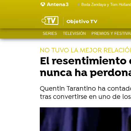
Boda Zendaya y Tom Hollan
Objetivo TV
SERIES
TELEVISIÓN
PREMIOS Y FESTIVA
NO TUVO LA MEJOR RELACIÓ
El resentimiento
nunca ha perdona
Quentin Tarantino ha contado
tras convertirse en uno de lo