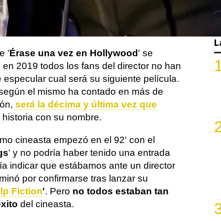
 pero esto no hace que pierda caché, sino
lo contrario, ya que los rumores sobre su
ícula no dejan de sonar.
L
 '
Érase una vez en Hollywood
' se
 en 2019 todos los fans del director no han
 especular cual será su siguiente película.
según el mismo ha contado en más de
ión,
será la décima y última vez que
historia con su nombre.
omo cineasta empezó en el 92' con el
gs
' y no podría haber tenido una entrada
ía indicar que estábamos ante un director
minó por confirmarse tras lanzar su
lp Fiction
'
. Pero
no todos estaban tan
xito
del cineasta.