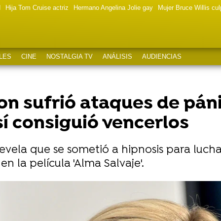
d
Hija Tom Cruise actriz
Hermano Angelina Jolie gay
Mujer Bruce Willis cu
LES
CINE
NOSTALGIA TV
ANÁLISIS
AUDIENCIAS
n sufrió ataques de páni
así consiguió vencerlos
evela que se sometió a hipnosis para lucha
n la película 'Alma Salvaje'.