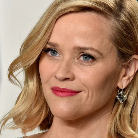
Whatsapp
Facebook
X
Flipboa
eese Witherspoon
tiene una larga
inematográfica. Actualmente trabaja en la
e Morining Show', que
recientemente
tráiler de la segunda temporada
.