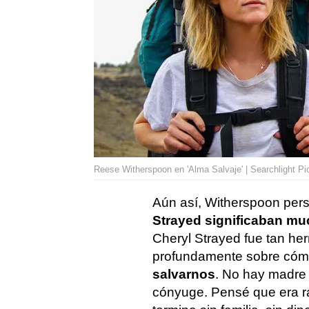
Reese Witherspoon en 'Alma Salvaje' | Searchlight Pi
Aún así, Witherspoon per
Strayed significaban mu
Cheryl Strayed fue tan h
profundamente sobre cóm
salvarnos
. No hay madre
cónyuge. Pensé que era radi