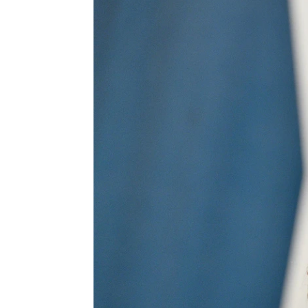
Se Estrena
Madrid
Publicado:
16 de junio de 2021, 12:12
La actriz
R
Más información
carrera c
Tras pasar por la
serie 'Th
misma situación:
Reese Witherspoon
lanzó el 
habla del diferente