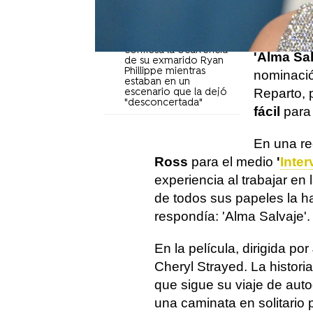
trato que recibió
frente a Britney Spears
Pero tamb
muchas p
Reese Witherspoon
confiesa la ocurrencia
'Alma Sal
de su exmarido Ryan
Phillippe mientras
nominació
estaban en un
Reparto, 
escenario que la dejó
"desconcertada"
fácil
para 
En una rec
Ross
para el medio
'
Inter
experiencia al trabajar en
de todos sus papeles la 
respondía: 'Alma Salvaje'.
En la película, dirigida po
Cheryl Strayed. La histori
que sigue su viaje de aut
una caminata en solitario po