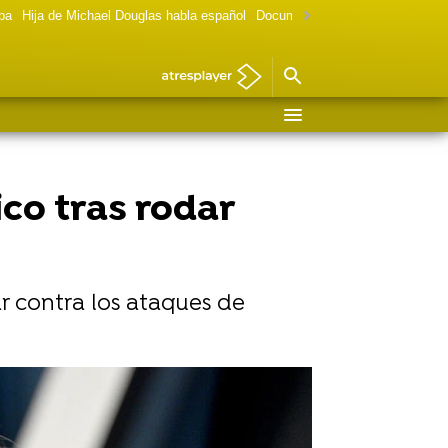
lpa
Hija de Michael Douglas habla español
Documental Las chicas Gilmore
co tras rodar
r contra los ataques de