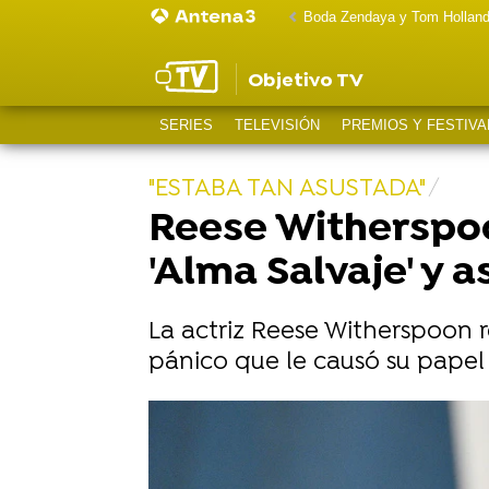
Boda Zendaya y Tom Hollan
Objetivo TV
SERIES
TELEVISIÓN
PREMIOS Y FESTIVA
"ESTABA TAN ASUSTADA"
Reese Witherspoo
'Alma Salvaje' y 
La actriz Reese Witherspoon r
pánico que le causó su papel e