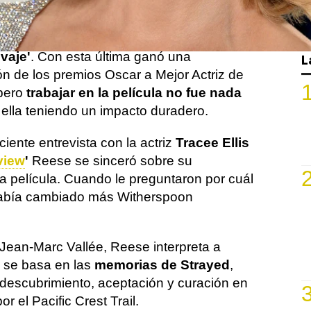
ién ha interpretado numerosos papeles en
elículas como
'Dos locas en fuga'
o
vaje'
. Con esta última ganó una
L
n de los premios Oscar a Mejor Actriz de
pero
trabajar en la película no fue nada
ella teniendo un impacto duradero.
iente entrevista con la actriz
Tracee Ellis
view
'
Reese se sinceró sobre su
 la película. Cuando le preguntaron por cuál
había cambiado más Witherspoon
r Jean-Marc Vallée, Reese interpreta a
a se basa en las
memorias de Strayed
,
odescubrimiento, aceptación y curación en
r el Pacific Crest Trail.