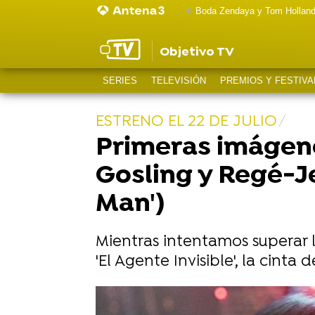
Boda Zendaya y Tom Hollan
Objetivo TV
SERIES
TELEVISIÓN
PREMIOS Y FESTIVA
ESTRENO EL 22 DE JULIO
Primeras imágene
Gosling y Regé-Je
Man')
Mientras intentamos superar l
'El Agente Invisible', la cint