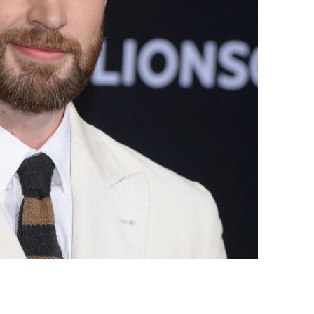
s
Ryan Gosling
Ana de Armas
Regé-Jean Pa