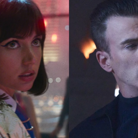
Whatsapp
Facebook
X
Flipboa
y Man'
es desde hace tiempo uno de los
 más esperados del cine. '
El Agente
', como se llamará en España, ya tiene