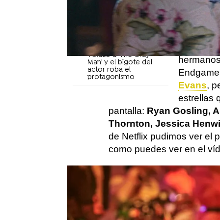
de Armas y Chris Evans
en la foto donde la
fecha de
actriz revela su nuevo
nuevas fot
look
Chris Evans y Ana de
El
22 de j
Armas comparten un
vistazo a 'The Gray
hermano
Man' y el bigote del
actor roba el
Endgame')
protagonismo
Evans
, p
estrellas
pantalla:
Ryan Gosling, A
Thornton, Jessica Henwi
de Netflix pudimos ver el 
como puedes ver en el ví