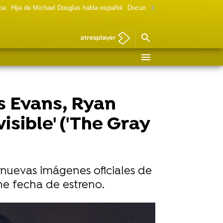
lpa
Hija de Michael Douglas habla español
Documental Las chicas Gilmore
s Evans, Ryan
isible' ('The Gray
 nuevas imágenes oficiales de
ene fecha de estreno.