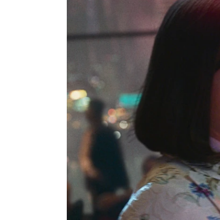
Isabel S. Samaniego
Madrid
Publicado:
26 de abril de 2022, 18:32
'The Gra
Más información
proyectos
La complicidad de Ana
Invisible