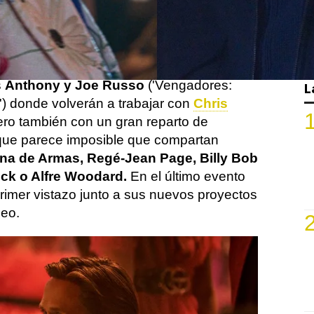
estreno en Netflix
y además tenemos
os oficiales.
ulio
llegará a la plataforma la cinta de los
s
Anthony y Joe Russo
('Vengadores:
L
 donde volverán a trabajar con
Chris
ero también con un gran reparto de
 que parece imposible que compartan
na de Armas, Regé-Jean Page, Billy Bob
ck o Alfre Woodard.
En el último evento
primer vistazo junto a sus nuevos proyectos
deo.