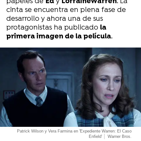
papeles de
Ed
y
Lorraine
Warren
. La
cinta se encuentra en plena fase de
desarrollo y ahora una de sus
protagonistas ha publicado
la
primera imagen de la película
.
-
Patrick Wilson y Vera Farmina en 'Expediente Warren: El Caso
Enfield'
Warner Bros.