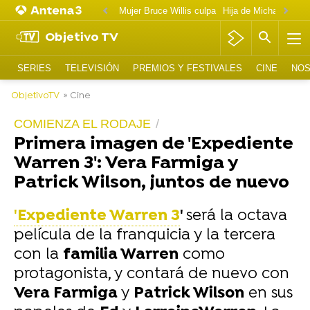
Mujer Bruce Willis culpa
Objetivo TV
SERIES
TELEVISIÓN
PREMIOS Y FESTIVALES
CINE
NOS
ObjetivoTV
» Cine
COMIENZA EL RODAJE
Primera imagen de 'Expediente
Warren 3': Vera Farmiga y
Patrick Wilson, juntos de nuevo
'Expediente Warren 3
'
será la octava
película de la franquicia y la tercera
con la
familia Warren
como
protagonista, y contará de nuevo con
Vera Farmiga
y
Patrick Wilson
en sus