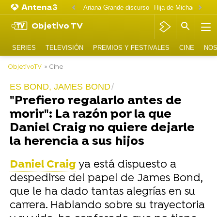
Ariana Grande discurso
Objetivo TV
SERIES
TELEVISIÓN
PREMIOS Y FESTIVALES
CINE
NOS
ObjetivoTV
» Cine
ES BOND, JAMES BOND
"Prefiero regalarlo antes de
morir": La razón por la que
Daniel Craig no quiere dejarle
la herencia a sus hijos
Daniel Craig
ya está dispuesto a
despedirse del papel de James Bond,
que le ha dado tantas alegrías en su
carrera. Hablando sobre su trayectoria