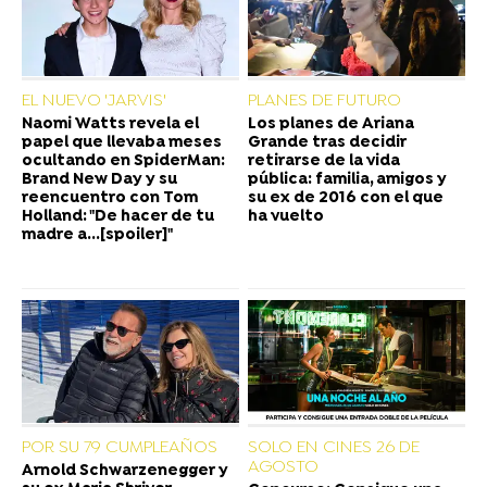
EL NUEVO 'JARVIS'
PLANES DE FUTURO
Naomi Watts revela el
Los planes de Ariana
papel que llevaba meses
Grande tras decidir
ocultando en SpiderMan:
retirarse de la vida
Brand New Day y su
pública: familia, amigos y
reencuentro con Tom
su ex de 2016 con el que
Holland: "De hacer de tu
ha vuelto
madre a...[spoiler]"
POR SU 79 CUMPLEAÑOS
SOLO EN CINES 26 DE
AGOSTO
Arnold Schwarzenegger y