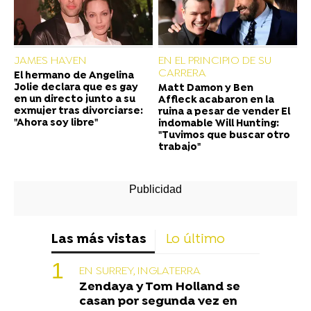
JAMES HAVEN
EN EL PRINCIPIO DE SU
CARRERA
El hermano de Angelina
Jolie declara que es gay
Matt Damon y Ben
en un directo junto a su
Affleck acabaron en la
exmujer tras divorciarse:
ruina a pesar de vender El
"Ahora soy libre"
indomable Will Hunting:
"Tuvimos que buscar otro
trabajo"
Las más vistas
Lo último
EN SURREY, INGLATERRA
Zendaya y Tom Holland se
casan por segunda vez en