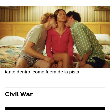
Si eres un amante de los dramas y del amor, te
encantará este drama romantico.
Protagonizado por Zendaya y dirigido por Luca
Guadagnino, está ambientado en el
competitivo mundo del tenis profesional, en el
que la protagonista, tras ser jugadora, se
convertirá en entrenadora años después e
inscribirá a su pareja en un evento de impacto
mediático. Allí, se reencontrará con el pasado,
tanto dentro, como fuera de la pista.
Civil War