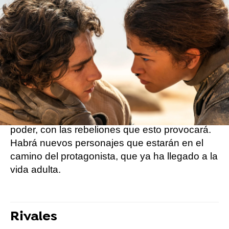
Si no la habías visto ya, te recomendamos una
de las mejores películas de este 2024, Dune:
Parte Dos. Esta segunda parte de Dune, la
historia de ciencia ficción del director Denis
Villeneuve, continúa contando en su
adaptación, la novela sci-fi de Frank Herbert.
Cuenta la historia del protagonista, Paul
Atreides, que trata de seguir ascendiendo al
poder, con las rebeliones que esto provocará.
Habrá nuevos personajes que estarán en el
camino del protagonista, que ya ha llegado a la
vida adulta.
Rivales