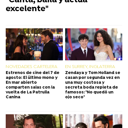
"Canta, baila y actúa
excelente"
NOVEDADES CARTELERA
EN SURREY, INGLATERRA
Estrenos de cine del 7 de
Zendaya y Tom Holland se
agosto: El último mono y
casan por segunda vez en
En mar abierto
una muy costosa y
comparten salas con la
secreta boda repleta de
vuelta de La Patrulla
famosos: "No quedó un
Canina
ojo seco"