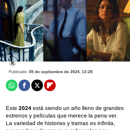
equivocada? Estas series históricas te
llevarán de vuelta a tu tiempo
Objetivo TV
Publicado:
05 de septiembre de 2024, 13:28
Whatsapp
Facebook
X
Flipboard
Este
2024
está siendo un año lleno de grandes
estrenos y películas que merece la pena ver.
La variedad de historias y tramas es infinita,