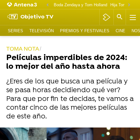
Boda Zendaya y Tom Holland
Hija Tom Cruise 
Objetivo TV
SERIES
TELEVISIÓN
PREMIOS Y FESTIVALES
CINE
NOS
TOMA NOTA
Películas imperdibles de 2024:
lo mejor del año hasta ahora
¿Eres de los que busca una película y
se pasa horas decidiendo qué ver?
Para que por fin te decidas, te vamos a
contar cinco de las mejores películas
de este año.
¿Crees que has nacido en la época