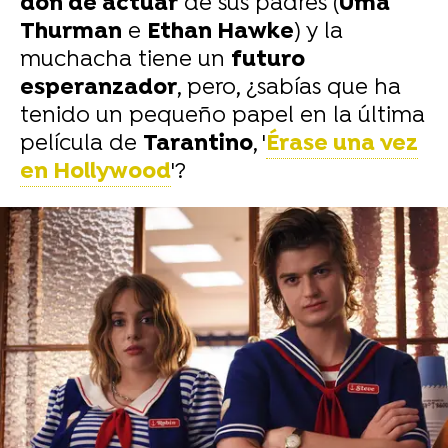
don de actuar
de sus padres (
Uma
Thurman
e
Ethan Hawke
) y la
muchacha tiene un
futuro
esperanzador
, pero, ¿sabías que ha
tenido un pequeño papel en la última
película de
Tarantino
, '
Érase una vez
en Hollywood
'?
-