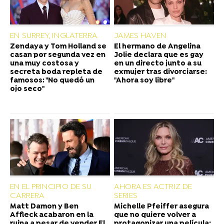
EN SURREY, INGLATERRA
JAMES HAVEN
Zendaya y Tom Holland se
El hermano de Angelina
casan por segunda vez en
Jolie declara que es gay
una muy costosa y
en un directo junto a su
secreta boda repleta de
exmujer tras divorciarse:
famosos: "No quedó un
"Ahora soy libre"
ojo seco"
EN EL PRINCIPIO DE SU
AHORA ES ACTRIZ DE
CARRERA
SERIES
Matt Damon y Ben
Michelle Pfeiffer asegura
Affleck acabaron en la
que no quiere volver a
ruina a pesar de vender El
protagonizar una película: