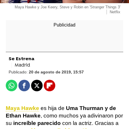
Maya Hawke y Joe Keery, Steve y Robin en 'Stranger Things 3'
Netflix
Se Estrena
Madrid
Publicado:
20 de agosto de 2019, 15:57
Whatsapp
Facebook
X
Flipboard
Maya Hawke
es hija de
Uma Thurman y de
Ethan Hawke
, como muchos ya adivinaron por
su
increíble parecido
con la actriz. Gracias a