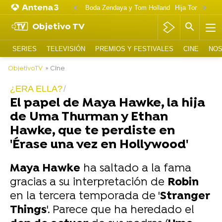
Boda Zendaya y Tom Holland
Hija Tom Cruise 
Objetivo TV
SERIES
TELEVISIÓN
PREMIOS Y FESTIVALES
CINE
NOS
ObjetivoTV
» Cine
¿ERA ELLA?
El papel de Maya Hawke, la hija
de Uma Thurman y Ethan
Hawke, que te perdiste en
'Érase una vez en Hollywood'
Maya Hawke
ha saltado a la fama
gracias a su interpretación de
Robin
en la tercera temporada de '
Stranger
Things
'. Parece que ha heredado el