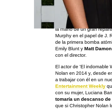
La nueva cinta del aclama
disponible en cines y ya se
relata el Proyecto Manhat
la mano de un gran reparto
Murphy en el papel de J. 
de la primera bomba atómi
Emily Blunt y
Matt Damon
con el director.
El actor de 'El indomable Wi
Nolan en 2014 y, desde en
a trabajar con él en un n
Entertainment Weekly
que
con su mujer, Luciana Bar
tomaría un descanso de 
que si Christopher Nolan l