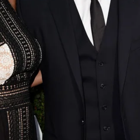
 su mujer en su momento más picante en la playa
Whatsapp
Facebook
X
Flipboa