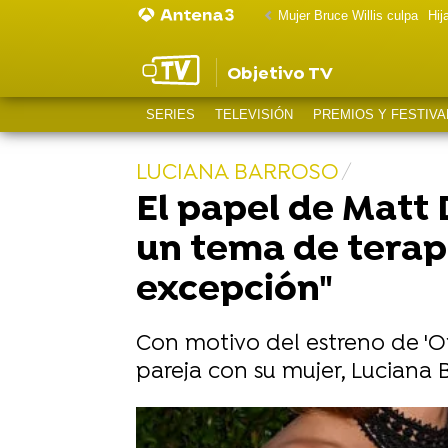
Mujer Bruce Willis culpa
Hij
Objetivo TV
SERIES
TELEVISIÓN
PREMIOS Y FESTIVA
LUCIANA BARROSO
El papel de Matt
un tema de terapi
excepción"
Con motivo del estreno de '
pareja con su mujer, Luciana 
Matt Damon revela el momento en e