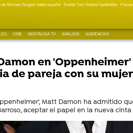
a de Michael Douglas habla español
Sueldo Tom Holland SpiderMan
Fracas
LES
CINE
NOSTALGIA TV
ANÁLISIS
AUDIENCIAS
 Damon en 'Oppenheimer' 
a de pareja con su mujer:
Oppenheimer', Matt Damon ha admitido qu
Barroso, aceptar el papel en la nueva cinta
l que su amistad con Ben Affleck cambió para siempre: 