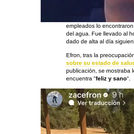
El actor
Zac Efron
, de 36
en una piscina
durante su
en la noche del viernes 2 
empleados lo encontraro
del agua. Fue llevado al h
dado de alta al día siguient
Efron, tras la preocupació
sobre su estado de salu
publicación, se mostraba
encuentra "
feliz y sano
".