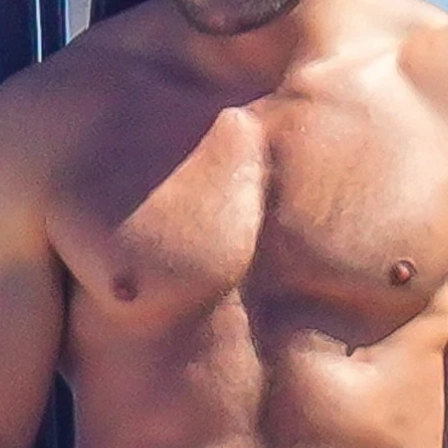
Whatsapp
Facebook
X
Flipboa
3