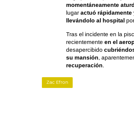
momentáneamente aturd
lugar
actuó rápidamente
llevándolo al hospital
por
Tras el incidente en la pis
recientemente
en el aero
desapercibido
cubriéndos
su mansión
, aparenteme
recuperación
.
Zac Efron