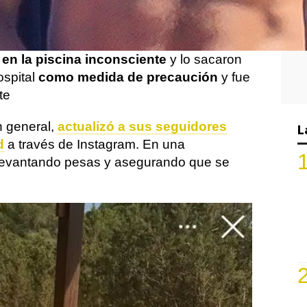
 años, recientemente
sufrió un accidente
s vacaciones en Ibiza. El incidente ocurrió
de agosto en una villa privada, donde dos
n
en la piscina inconsciente
y lo sacaron
ospital
como medida de precaución
y fue
e​
n general,
actualizó a sus seguidores
L
d
a través de Instagram. En una
 levantando pesas y asegurando que se