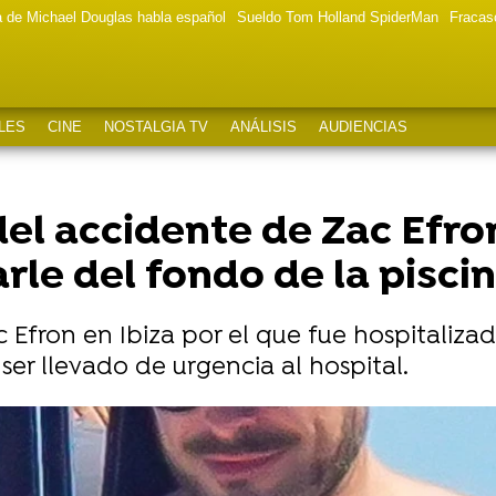
a de Michael Douglas habla español
Sueldo Tom Holland SpiderMan
Fracas
LES
CINE
NOSTALGIA TV
ANÁLISIS
AUDIENCIAS
del accidente de Zac Efro
rle del fondo de la pisci
 Efron en Ibiza por el que fue hospitaliza
ser llevado de urgencia al hospital.
en su cara en Un asunto Familiar pero los fans no e