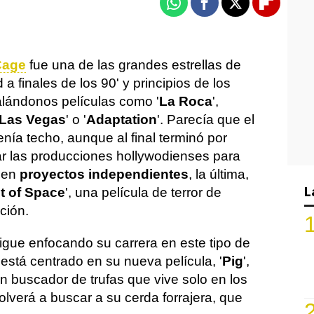
Whatsapp
Facebook
X
Flipboa
Cage
fue una de las grandes estrellas de
a finales de los 90' y principios de los
lándonos películas como '
La Roca
',
 Las Vegas
' o '
Adaptation
'. Parecía que el
enía techo, aunque al final terminó por
 las producciones hollywodienses para
 en
proyectos independientes
, la última,
L
t of Space
', una película de terror de
cción.
igue enfocando su carrera en este tipo de
 está centrado en su nueva película, '
Pig
',
un buscador de trufas que vive solo en los
verá a buscar a su cerda forrajera, que