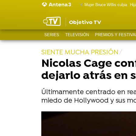
Mujer Bruce Willis culpa
Hij
Objetivo TV
SERIES
TELEVISIÓN
PREMIOS Y FESTIVA
SIENTE MUCHA PRESIÓN
Nicolas Cage con
dejarlo atrás en 
Últimamente centrado en real
miedo de Hollywood y sus mot