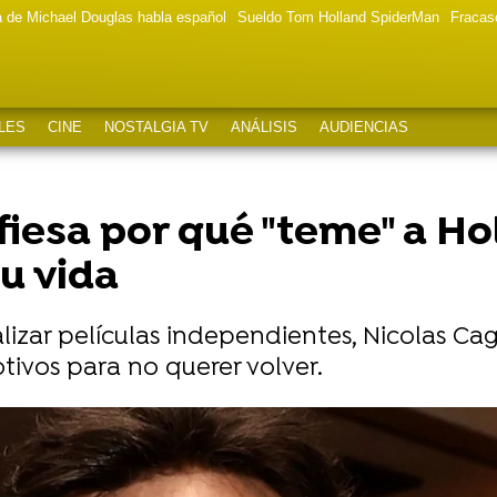
a de Michael Douglas habla español
Sueldo Tom Holland SpiderMan
Fracas
LES
CINE
NOSTALGIA TV
ANÁLISIS
AUDIENCIAS
fiesa por qué "teme" a Ho
su vida
izar películas independientes, Nicolas Ca
ivos para no querer volver.