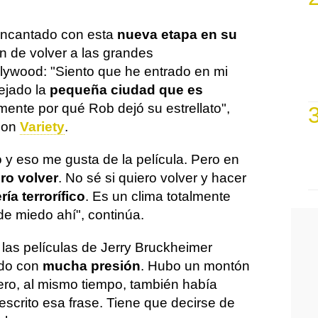
encantado con esta
nueva etapa en su
ón de volver a las grandes
lywood: "Siento que he entrado en mi
dejado la
pequeña ciudad que es
mente por qué Rob dejó su estrellato",
 con
Variety
.
 y eso me gusta de la película. Pero en
ero volver
. No sé si quiero volver y hacer
ría terrorífico
. Es un clima totalmente
de miedo ahí", continúa.
as películas de Jerry Bruckheimer
ido con
mucha presión
. Hubo un montón
ro, al mismo tiempo, también había
crito esa frase. Tiene que decirse de