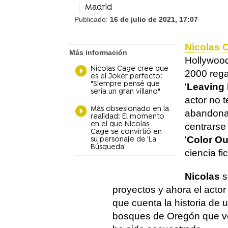
Madrid
Publicado:
16 de julio de 2021, 17:07
Nicolas 
Más información
Hollywood 
Nicolas Cage cree que
2000 rega
es el Joker perfecto:
"Siempre pensé que
'
Leaving
sería un gran villano"
actor no t
Más obsesionado en la
abandonar
realidad: El momento
en el que Nicolas
centrarse
Cage se convirtió en
'
Color Ou
su personaje de 'La
Búsqueda'
ciencia fi
Nicolas
s
proyectos y ahora el actor
que cuenta la historia de 
bosques de Oregón que vol