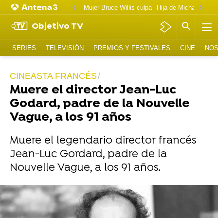
Mujer Bruce Willis culpa
Objetivo TV
SERIES
TELEVISIÓN
PREMIOS Y FESTIVALES
CINE
NOS
CINEASTA FRANCÉS
Muere el director Jean-Luc
Godard, padre de la Nouvelle
Vague, a los 91 años
Muere el legendario director francés
Jean-Luc Gordard, padre de la
Nouvelle Vague, a los 91 años.