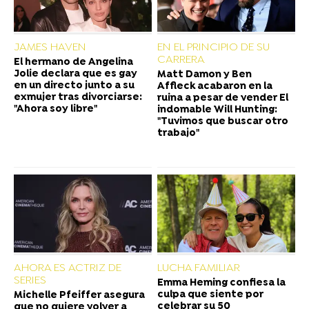
JAMES HAVEN
EN EL PRINCIPIO DE SU
CARRERA
El hermano de Angelina
Jolie declara que es gay
Matt Damon y Ben
en un directo junto a su
Affleck acabaron en la
exmujer tras divorciarse:
ruina a pesar de vender El
"Ahora soy libre"
indomable Will Hunting:
"Tuvimos que buscar otro
trabajo"
AHORA ES ACTRIZ DE
LUCHA FAMILIAR
SERIES
Emma Heming confiesa la
culpa que siente por
Michelle Pfeiffer asegura
celebrar su 50
que no quiere volver a