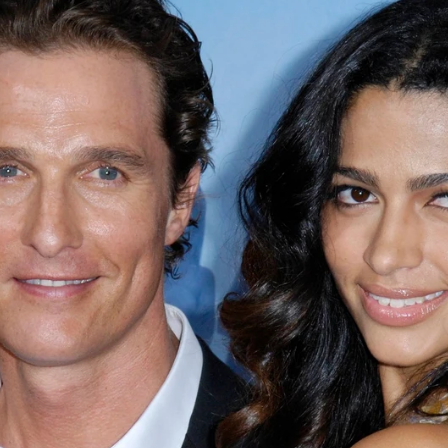
Whatsapp
Facebook
X
Flipboa
50
 Camila Alves
han publicado un atrevido