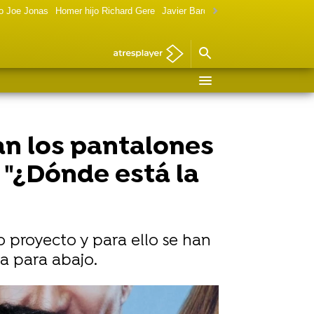
o Joe Jonas
Homer hijo Richard Gere
Javier Bardem política
Marilyn Monr
n los pantalones
 "¿Dónde está la
proyecto y para ello se han
a para abajo.
 él: "Ni siquiera fuma"