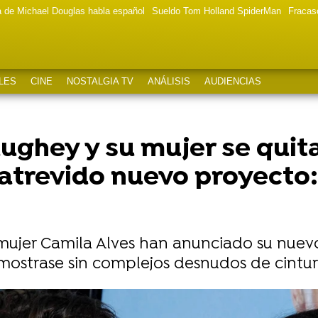
a de Michael Douglas habla español
Sueldo Tom Holland SpiderMan
Fracas
LES
CINE
NOSTALGIA TV
ANÁLISIS
AUDIENCIAS
hey y su mujer se quita
atrevido nuevo proyecto:
jer Camila Alves han anunciado su nuevo 
mostrase sin complejos desnudos de cintur
chaza la imagen de "drogado y relajado" que pintan de