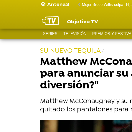
Mujer Bruce Willis culpa
Hij
Objetivo TV
SERIES
TELEVISIÓN
PREMIOS Y FESTIVA
SU NUEVO TEQUILA
Matthew McConaug
para anunciar su 
diversión?"
Matthew McConaughey y su mu
quitado los pantalones para 
La mujer de Matthew McConaughey re