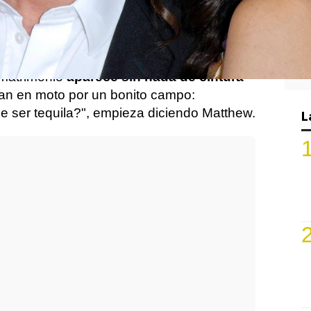
 cuentas de Instagram para
anunciar el
a
que
han hecho
bajo el nombre de
 matrimonio
aparece sin nada de cintura
an en moto por un bonito campo:
de ser tequila?", empieza diciendo Matthew.
L