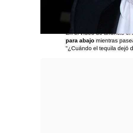
vídeo en sus respectivas
lanzamiento de un tequil
Pantalones Organic
.
En el vídeo de anuncio el
para abajo
mientras pase
"¿Cuándo el tequila dejó 