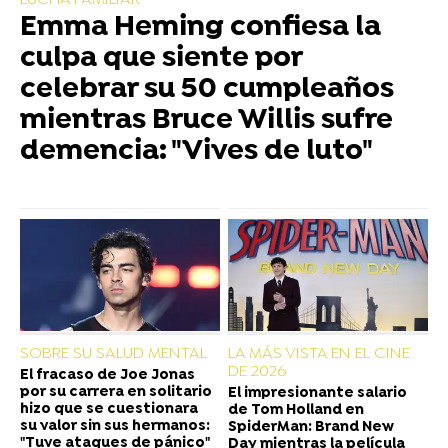
LUCHA FAMILIAR
Emma Heming confiesa la
culpa que siente por
celebrar su 50 cumpleaños
mientras Bruce Willis sufre
demencia: "Vives de luto"
SOBRE SU SALUD MENTAL
LA MÁS VISTA EN EL CINE
DE 2026
El fracaso de Joe Jonas
por su carrera en solitario
El impresionante salario
hizo que se cuestionara
de Tom Holland en
su valor sin sus hermanos:
SpiderMan: Brand New
"Tuve ataques de pánico"
Day mientras la película