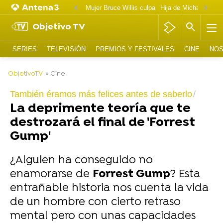
Mujer Bruce Willis culpa
Objetivo TV
SERIES
TELEVISIÓN
PREMIOS Y FESTIVALES
CINE
NOS
-
ObjetivoTV
» Cine
También éramos más felices antes de saberlo
La deprimente teoría que te
destrozará el final de 'Forrest
Gump'
¿Alguien ha conseguido no
enamorarse de
Forrest Gump
? Esta
entrañable historia nos cuenta la vida
de un hombre con cierto retraso
mental pero con unas capacidades