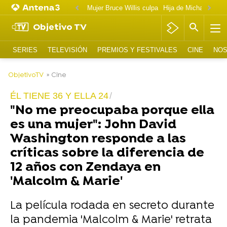
Mujer Bruce Willis culpa
Objetivo TV
SERIES
TELEVISIÓN
PREMIOS Y FESTIVALES
CINE
NOS
-
ObjetivoTV
» Cine
ÉL TIENE 36 Y ELLA 24
"No me preocupaba porque ella
es una mujer": John David
Washington responde a las
críticas sobre la diferencia de
12 años con Zendaya en
'Malcolm & Marie'
La película rodada en secreto durante
la pandemia 'Malcolm & Marie' retrata