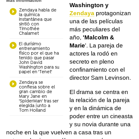
Más información
Washington y
Zendaya habla de
Zendaya
protagonizan
la química
instantánea que
una de las películas
sintió con
más peculiares del
Timothée
Chalamet
año,
'Malcolm &
El durísimo
Marie
'. La pareja de
entrenamiento
actores la rodó en
físico por el que ha
tenido que pasar
secreto en pleno
John David
Washington para su
confinamiento con el
papel en 'Tenet'
director Sam Levinson.
Zendaya se
confiesa sobre el
El drama se centra en
gran cambio de
Mary Jane en
la relación de la pareja
'SpiderMan' tras ser
elegida junto a
y en la dinámica de
Tom Holland
poder entre un cineasta
y su novia durante una
noche en la que vuelven a casa tras un