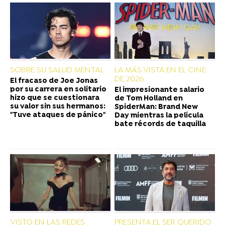
SOBRE SU SALUD MENTAL
LA MÁS VISTA EN EL CINE
DE 2026
El fracaso de Joe Jonas
por su carrera en solitario
El impresionante salario
hizo que se cuestionara
de Tom Holland en
su valor sin sus hermanos:
SpiderMan: Brand New
"Tuve ataques de pánico"
Day mientras la película
bate récords de taquilla
VISTO EN LAS REDES
PRESENTA EL SER QUERIDO