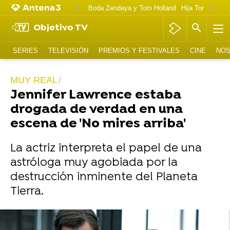
Boda Zendaya y Tom Holland
Hija Tom Cruise 
Objetivo TV
SERIES
TELEVISIÓN
PREMIOS Y FESTIVALES
CINE
NOS
MUY REAL
Jennifer Lawrence estaba
drogada de verdad en una
escena de 'No mires arriba'
La actriz interpreta el papel de una
astróloga muy agobiada por la
destrucción inminente del Planeta
Tierra.