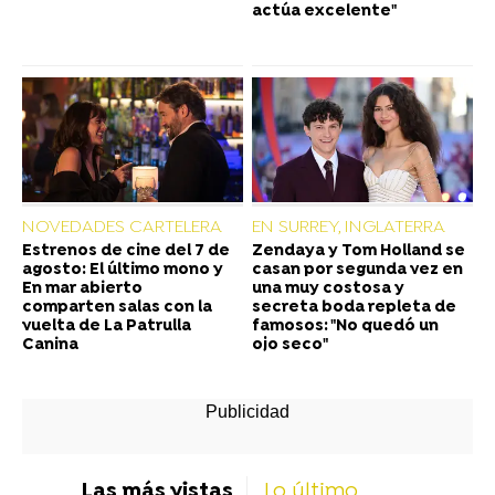
actúa excelente"
NOVEDADES CARTELERA
EN SURREY, INGLATERRA
Estrenos de cine del 7 de
Zendaya y Tom Holland se
agosto: El último mono y
casan por segunda vez en
En mar abierto
una muy costosa y
comparten salas con la
secreta boda repleta de
vuelta de La Patrulla
famosos: "No quedó un
Canina
ojo seco"
Las más vistas
Lo último