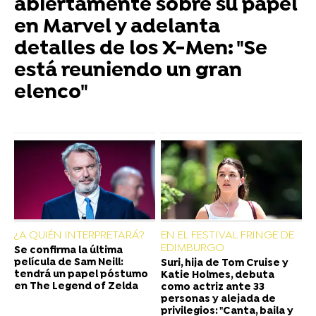
abiertamente sobre su papel
en Marvel y adelanta
detalles de los X-Men: "Se
está reuniendo un gran
elenco"
¿A QUIÉN INTERPRETARÁ?
EN EL FESTIVAL FRINGE DE
EDIMBURGO
Se confirma la última
película de Sam Neill:
Suri, hija de Tom Cruise y
tendrá un papel póstumo
Katie Holmes, debuta
en The Legend of Zelda
como actriz ante 33
personas y alejada de
privilegios: "Canta, baila y