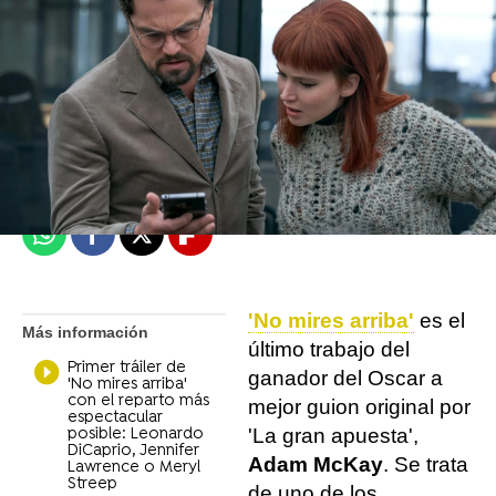
Objetivo TV
Madrid
Publicado:
21 de noviembre de 2021, 15:15
Whatsapp
Facebook
X
Flipboard
'No mires arriba'
es el
Más información
último trabajo del
Primer tráiler de
ganador del Oscar a
'No mires arriba'
con el reparto más
mejor guion original por
espectacular
'La gran apuesta',
posible: Leonardo
DiCaprio, Jennifer
Adam McKay
. Se trata
Lawrence o Meryl
Streep
de uno de los