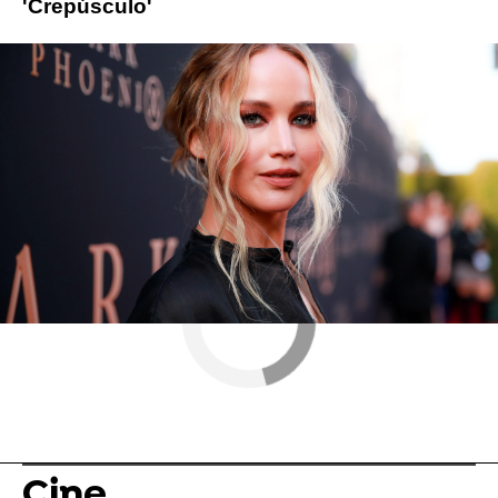
'Crepúsculo'
Netflix
Leonardo Dicaprio
jennifer lawrence
ObjetivoTV
» Cine
Cine