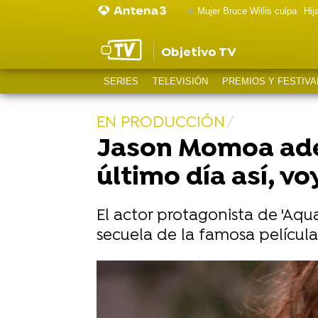
Mujer Bruce Willis culpa
Hij
Objetivo TV
SERIES
TELEVISIÓN
PREMIOS Y FESTIVA
EN PRODUCCIÓN
Jason Momoa adel
último día así, vo
El actor protagonista de 'Aq
secuela de la famosa película