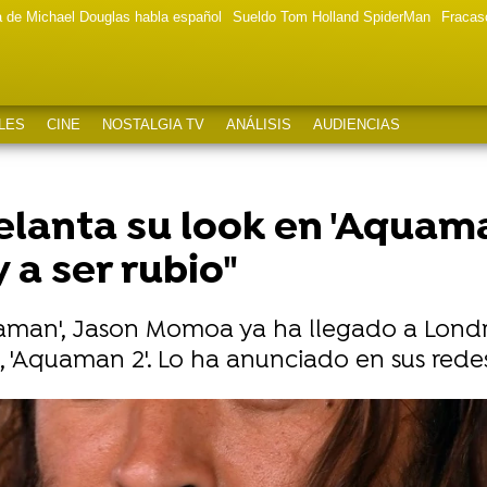
a de Michael Douglas habla español
Sueldo Tom Holland SpiderMan
Fracas
LES
CINE
NOSTALGIA TV
ANÁLISIS
AUDIENCIAS
anta su look en 'Aquaman
y a ser rubio"
uaman', Jason Momoa ya ha llegado a Londre
, 'Aquaman 2'. Lo ha anunciado en sus redes