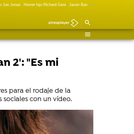
o Joe Jonas
Homer hijo Richard Gere
Javier Bardem política
Marilyn Monr
 2': "Es mi
s para el rodaje de la
 sociales con un vídeo.