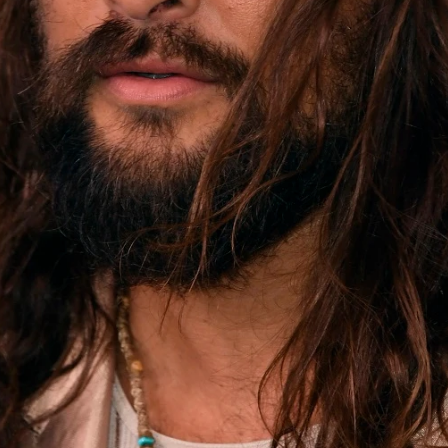
Whatsapp
Facebook
X
Flipboa
os años han sido de los más exitosos para
cia
DC
en el cine. 'Aquaman',
izada por
Jason Momoa
, fue uno de esos
de taquilla y ahora ha comenzado la