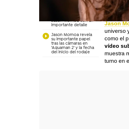
producció
'Aquaman 2': James
caído' o 
Wan revela la primera
foto del rodaje con
Jason Momoa con un
Jason M
importante detalle
universo 
Jason Momoa revela
como el p
su importante papel
tras las cámaras en
vídeo su
'Aquaman 2' y la fecha
del inicio del rodaje
muestra 
turno en e