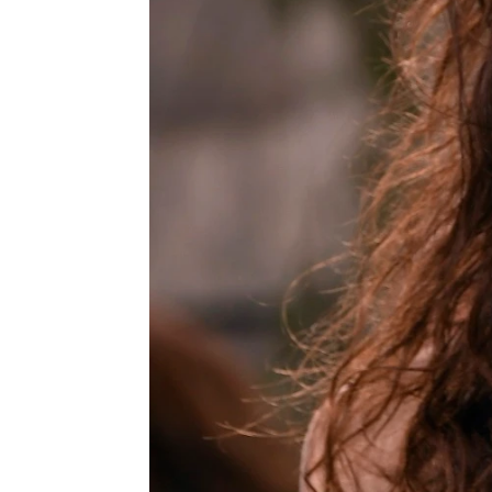
Se Estrena
Madrid
Publicado:
19 de julio de 2021, 09:38
Los últim
Más información
la franqui
Primer tráiler de
protagon
'Sweet Girl', el
frenético thriller de
bombazos 
Jason Momoa