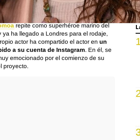
n de su secuela, 'Aquaman y el reino
simplemente '
Aquaman 2
'.
omoa
repite como superhéroe marino del
L
y ya ha llegado a Londres para el rodaje,
ropio actor ha compartido el actor en
un
bido a su cuenta de Instagram
. En él, se
muy emocionado por el comienzo de su
l proyecto.