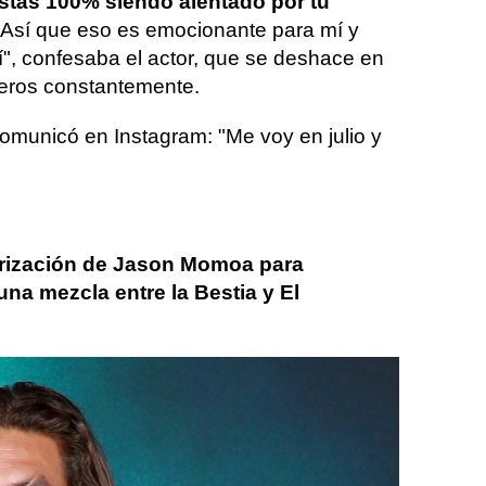
stás 100% siendo alentado por tu
 Así que eso es emocionante para mí y
í", confesaba el actor, que se deshace en
eros constantemente.
 comunicó en Instagram: "Me voy en julio y
erización de Jason Momoa para
na mezcla entre la Bestia y El