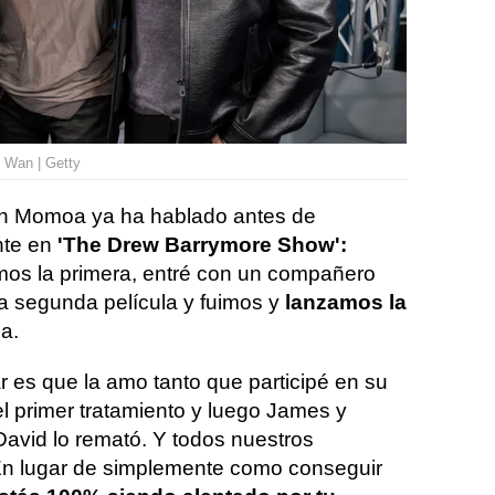
 Wan | Getty
on Momoa ya ha hablado antes de
te en
'The Drew Barrymore Show':
os la primera, entré con un compañero
a segunda película y fuimos y
lanzamos la
a.
r es que la amo tanto que participé en su
el primer tratamiento y luego James y
 David lo remató. Y todos nuestros
 En lugar de simplemente como conseguir