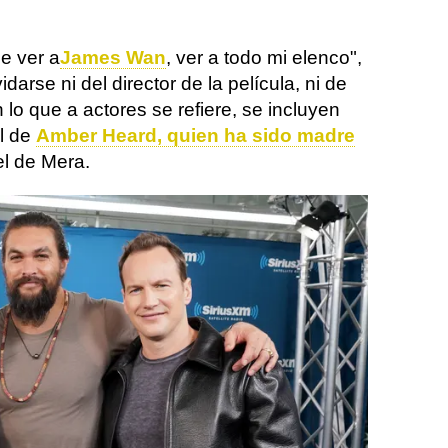
e ver a
James Wan
, ver a todo mi elenco",
idarse ni del director de la película, ni de
o que a actores se refiere, se incluyen
l de
Amber Heard, quien ha sido madre
l de Mera.