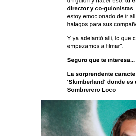
un guion y hacer eso,
tú e
director y co-guionistas
.
estoy emocionado de ir all
halagos para sus compañ
Y ya adelantó allí, lo que
empezamos a filmar".
Seguro que te interesa...
La sorprendente caract
'Slumberland' donde es u
Sombrerero Loco
Jason Momoa
Aquaman