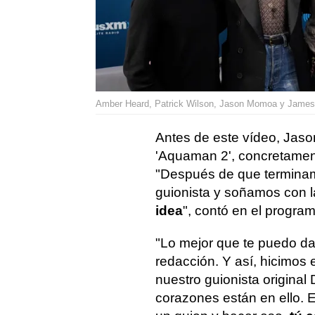
Amber Heard, Patrick Wilson, Jason Momoa y James
Antes de este vídeo, Jas
'Aquaman 2', concretamen
"Después de que terminam
guionista y soñamos con l
idea
", contó en el program
"Lo mejor que te puedo da
redacción. Y así, hicimos 
nuestro guionista original
corazones están en ello.